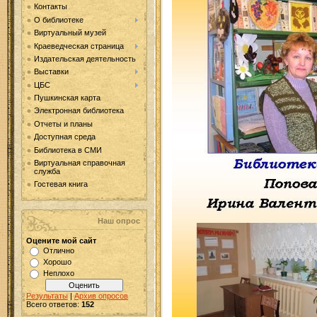
Контакты
О библиотеке
Виртуальный музей
Краеведческая страница
Издательская деятельность
Выставки
ЦБС
Пушкинская карта
Электронная библиотека
Отчеты и планы
Доступная среда
Библиотека в СМИ
Виртуальная справочная
служба
Гостевая книга
Наш опрос
Оцените мой сайт
Отлично
Хорошо
Неплохо
Результаты
|
Архив опросов
Всего ответов:
152