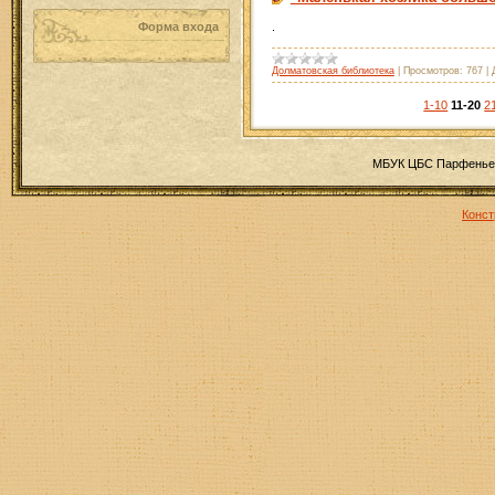
.
Форма входа
Долматовская библиотека
|
Просмотров:
767
|
1-10
11-20
2
МБУК ЦБС Парфеньев
Конст