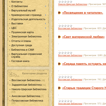
Контакты
Николо-Ширская библиотека
|
Просмотров:
567
О библиотеке
Виртуальный музей
«Посвящение в читатели».
Краеведческая страница
.
Издательская деятельность
Выставки
ЦБС
Вохтомская библиотека
|
Просмотров:
823
|
До
Пушкинская карта
«Свет материнской любви»
Электронная библиотека
Отчеты и планы
.
Доступная среда
Библиотека в СМИ
Виртуальная справочная
Вохтомская библиотека
|
Просмотров:
1180
|
Д
служба
Гостевая книга
«Сердца память остудить не
.
Категории раздела
Вохтомская библиотека
|
Просмотров:
741
|
До
Вохтомская библиотека
[56]
Задоринская библиотека
[11]
«Старые традиции Старого Н
Николо-Ширская библиотека
[12]
.
Аносовская библиотека
[7]
Потрусовская библиотека
[37]
Аносовская библиотека
|
Просмотров:
571
|
До