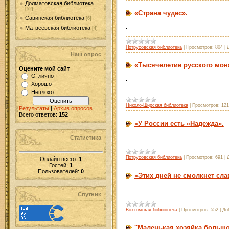
Долматовская библиотека
[52]
«Страна чудес».
Савинская библиотека
[6]
.
Матвеевская библиотека
[4]
Потрусовская библиотека
|
Просмотров:
804
|
Наш опрос
«Тысячелетие русского мон
Оцените мой сайт
Отлично
.
Хорошо
Неплохо
Николо-Ширская библиотека
|
Просмотров:
121
Результаты
|
Архив опросов
Всего ответов:
152
«У России есть «Надежда».
.
Статистика
Потрусовская библиотека
|
Просмотров:
691
|
Онлайн всего:
1
Гостей:
1
Пользователей:
0
«Этих дней не смолкнет сла
.
Спутник
Вохтомская библиотека
|
Просмотров:
552
|
До
''Маленькая хозяйка большо