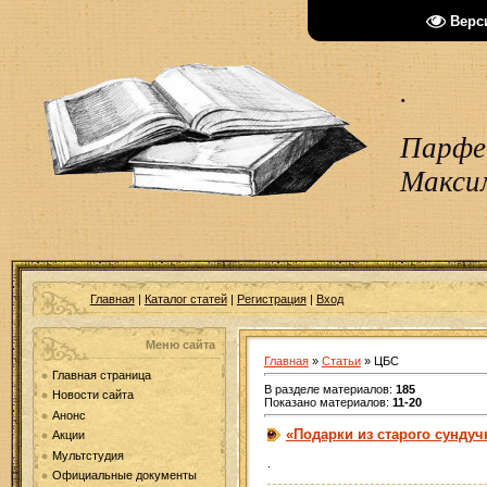
Верс
.
Парфен
Макси
Главная
|
Каталог статей
|
Регистрация
|
Вход
Меню сайта
Главная
»
Статьи
» ЦБС
Главная страница
В разделе материалов
:
185
Новости сайта
Показано материалов
:
11-20
Анонс
«Подарки из старого сундуч
Акции
Мультстудия
.
Официальные документы