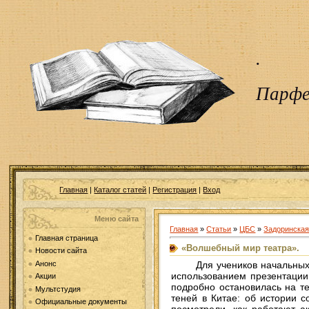
.
Парфе
Главная
|
Каталог статей
|
Регистрация
|
Вход
Меню сайта
Главная
»
Статьи
»
ЦБС
»
Задоринская
Главная страница
«Волшебный мир театра».
Новости сайта
Для учеников начальных кла
Анонс
использованием презентации 
Акции
подробно остановилась на те
Мультстудия
теней в Китае: об истории 
Официальные документы
посмотрели, как работают а