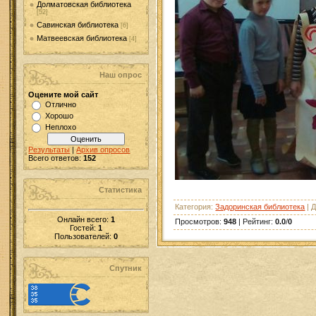
Долматовская библиотека
[52]
Савинская библиотека
[6]
Матвеевская библиотека
[4]
Наш опрос
Оцените мой сайт
Отлично
Хорошо
Неплохо
Результаты
|
Архив опросов
Всего ответов:
152
Статистика
Категория
:
Задоринская библиотека
|
Д
Онлайн всего:
1
Просмотров
:
948
|
Рейтинг
:
0.0
/
0
Гостей:
1
Пользователей:
0
Спутник