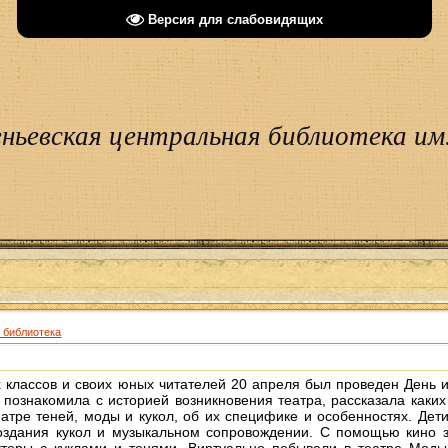
Версия для слабовидящих
ньевская центральная библиотека им.
 библиотека
ссов и своих юных читателей 20 апреля был проведен День иг
познакомила с историей возникновения театра, рассказала каких
атре теней, моды и кукол, об их специфике и особенностях. Дет
создания кукол и музыкальном сопровождении. С помощью кино з
ктеры с куклами и тенями. Виртуально побывали в театре Мод