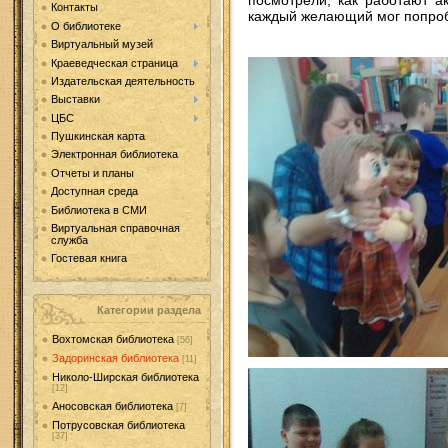
Контакты
каждый желающий мог попробо
О библиотеке
Виртуальный музей
Краеведческая страница
Издательская деятельность
Выставки
ЦБС
Пушкинская карта
Электронная библиотека
Отчеты и планы
Доступная среда
Библиотека в СМИ
Виртуальная справочная
служба
Гостевая книга
Категории раздела
Вохтомская библиотека
[56]
Задоринская библиотека
[11]
Николо-Ширская библиотека
[12]
Аносовская библиотека
[7]
Потрусовская библиотека
[37]