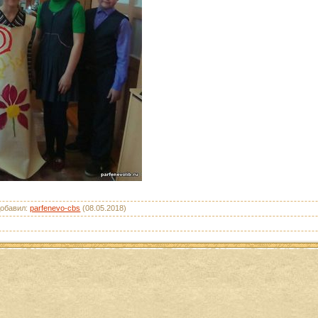
обавил
:
parfenevo-cbs
(08.05.2018)