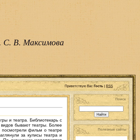
 С. В. Максимова
Приветствую Вас
Гость
|
RSS
Поиск
ры и театра. Библиотекарь с
 видов бывают театры. Более
и посмотрели фильм о театре
Полезные сайты
аглянули за кулисы театра и
ы. По окончании мероприятия