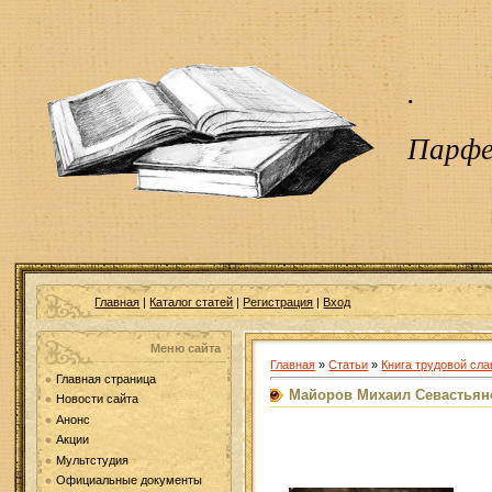
.
Парфе
Главная
|
Каталог статей
|
Регистрация
|
Вход
Меню сайта
Главная
»
Статьи
»
Книга трудовой сл
Главная страница
Майоров Михаил Севастьян
Новости сайта
Анонс
Майоров 
Акции
Мультстудия
Официальные документы