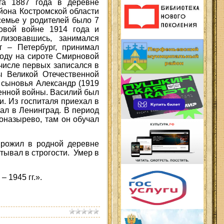
та 1887 года в деревне
йона Костромской области
семье у родителей было 7
овой войне 1914 года и
лизовавшись, занимался
т – Петербург, принимал
году на сироте Смирновой
 числе первых записался в
ы Великой Отечественной
 сыновья Александр (1919
твенной войны. Василий был
и. Из госпиталя приехал в
хал в Ленинград. В период
оназырево, там он обучал
прожил в родной деревне
ывал в строгости. Умер в
 1945 гг.».