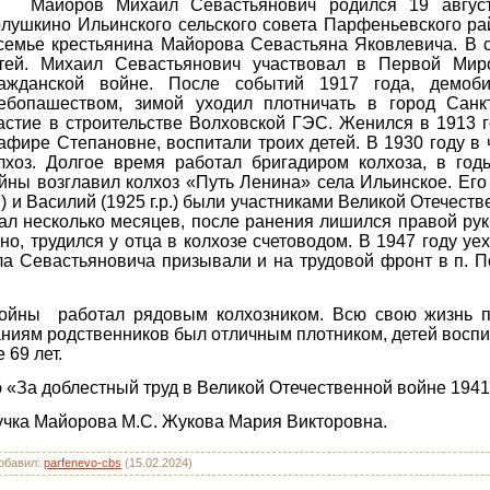
Майоров Михаил Севастьянович родился 19 авгус
лушкино Ильинского сельского совета Парфеньевского ра
семье крестьянина Майорова Севастьяна Яковлевича. В 
тей. Михаил Севастьянович участвовал в Первой Мир
ажданской войне. После событий 1917 года, демоби
ебопашеством, зимой уходил плотничать в город Санк
астие в строительстве Волховской ГЭС. Женился в 1913 
афире Степановне, воспитали троих детей. В 1930 году в
лхоз. Долгое время работал бригадиром колхоза, в год
йны возглавил колхоз «Путь Ленина» села Ильинское. Его
р.) и Василий (1925 г.р.) были участниками Великой Отечес
вал несколько месяцев, после ранения лишился правой рук
, трудился у отца в колхозе счетоводом. В 1947 году уе
а Севастьяновича призывали и на трудовой фронт в п. П
войны работал рядовым колхозником. Всю свою жизнь 
иям родственников был отличным плотником, детей воспит
 69 лет.
«За доблестный труд в Великой Отечественной войне 1941 –
учка Майорова М.С. Жукова Мария Викторовна.
обавил
:
parfenevo-cbs
(15.02.2024)