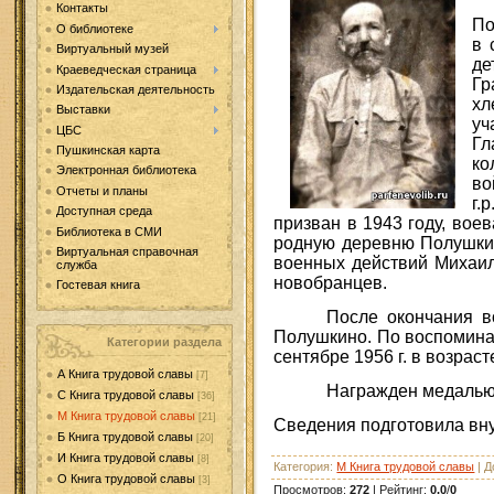
Контакты
По
О библиотеке
в 
Виртуальный музей
де
Краеведческая страница
Гр
Издательская деятельность
хл
Выставки
уч
ЦБС
Гл
Пушкинская карта
ко
Электронная библиотека
во
Отчеты и планы
г.
Доступная среда
призван в 1943 году, вое
Библиотека в СМИ
родную деревню Полушкино
Виртуальная справочная
военных действий Михаил
служба
новобранцев.
Гостевая книга
После окончания 
Полушкино. По воспоминан
Категории раздела
сентябре 1956 г. в возрасте
А Книга трудовой славы
[7]
Награжден медалью 
С Книга трудовой славы
[36]
М Книга трудовой славы
[21]
Сведения подготовила вн
Б Книга трудовой славы
[20]
И Книга трудовой славы
[8]
Категория
:
М Книга трудовой славы
|
Д
О Книга трудовой славы
[3]
Просмотров
:
272
|
Рейтинг
:
0.0
/
0