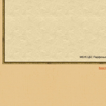
МБУК ЦБС Парфеньев
Конст