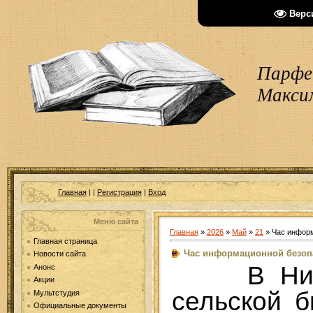
Верс
Парфен
Макси
Главная
|
|
Регистрация
|
Вход
Меню сайта
Главная
»
2026
»
Май
»
21
» Час инфор
Главная страница
Час информационной безоп
Новости сайта
В Ни
Анонс
Акции
сельской 
Мультстудия
Официальные документы