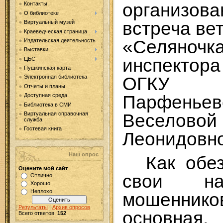
организо
Контакты
О библиотеке
встреча ве
Виртуальный музей
Краеведческая страница
«Селя
Издательская деятельность
Выставки
инспекто
ЦБС
Пушкинская карта
ОГКУ 
Электронная библиотека
Отчеты и планы
Парфенье
Доступная среда
Библиотека в СМИ
Веселов
Виртуальная справочная
служба
Гостевая книга
Леонидовно
Наш опрос
Как обе
Оцените мой сайт
свои на
Отлично
Хорошо
Неплохо
мошенни
Результаты
|
Архив опросов
основная,
Всего ответов:
152