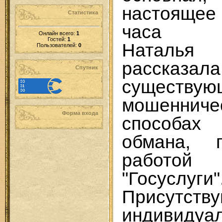
настояще
Статистика
часа бе
Онлайн всего:
1
Гостей:
1
Наталья
Пользователей:
0
расс
Спутник
существую
мошенниче
Форма входа
способа
обмана, 
работо
"Госуслуги"
Присутств
индивидуа