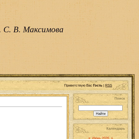
 С. В. Максимова
Приветствую Вас
Гость
|
RSS
Поиск
Календарь
«
Июнь 2026
»