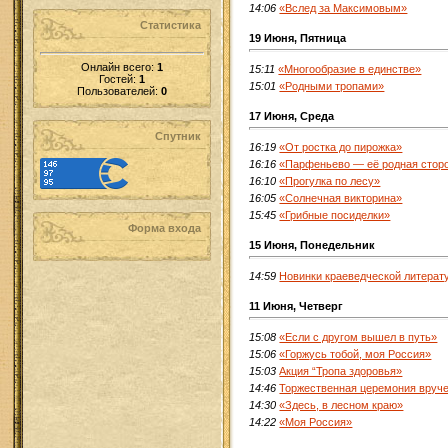
14:06
«Вслед за Максимовым»
Статистика
19 Июня, Пятница
Онлайн всего:
1
15:11
«Многообразие в единстве»
Гостей:
1
15:01
«Родными тропами»
Пользователей:
0
17 Июня, Среда
Спутник
16:19
«От ростка до пирожка»
16:16
«Парфеньево — её родная стор
16:10
«Прогулка по лесу»
16:05
«Солнечная викторина»
15:45
«Грибные посиделки»
Форма входа
15 Июня, Понедельник
14:59
Новинки краеведческой литерат
11 Июня, Четверг
15:08
«Если с другом вышел в путь»
15:06
«Горжусь тобой, моя Россия»
15:03
Акция “Тропа здоровья»
14:46
Торжественная церемония вруче
14:30
«Здесь, в лесном краю»
14:22
«Моя Россия»