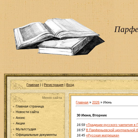
Парфе
Главная
|
|
Регистрация
|
Вход
Меню сайта
Главная
»
2026
»
Июнь
Главная страница
Новости сайта
30 Июня, Вторник
Анонс
Акции
16:59
«Традиции русского чаепития в
Мультстудия
16:57
В Парфеньевской центральной б
Официальные документы
16:45
«Русская матрешка»