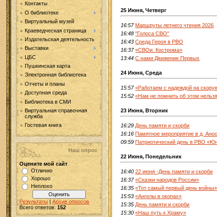
Контакты
25 Июня, Четверг
О библиотеке
Виртуальный музей
16:57
Маршруты летнего чтения 2026
Краеведческая страница
16:48
"Голоса СВО"
Издательская деятельность
16:43
Среда Героя в РВО
Выставки
16:37
«СВОи. Кострома»
ЦБС
13:44
С нами Движение Первых
Пушкинская карта
24 Июня, Среда
Электронная библиотека
Отчеты и планы
15:57
«Работаем с надеждой на скору
Доступная среда
15:52
«Нам не помнить об этом нельз
Библиотека в СМИ
23 Июня, Вторник
Виртуальная справочная
служба
Гостевая книга
16:29
День памяти и скорби
16:16
Памятное мероприятие в д. Ано
09:59
Патриотический день в РВО «Ю
Наш опрос
22 Июня, Понедельник
Оцените мой сайт
Отлично
16:40
22 июня -День памяти и скорби
Хорошо
16:37
«Сказки народов России»
Неплохо
16:35
«Тот самый первый день войны
15:53
«Ангелы в окопах»
Результаты
|
Архив опросов
15:35
День памяти и скорби
Всего ответов:
152
15:30
«Наш путь к Храму»