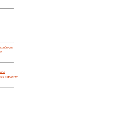
ю победу»
я»
сово
ные парфяне»
»