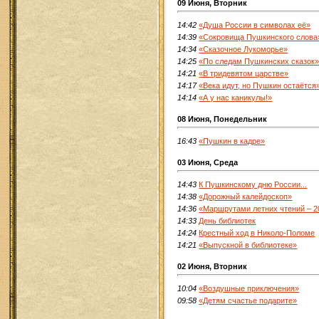
09 Июня, Вторник
14:42
«Душа России в символах её»
14:39
«Сокровища Пушкинского слова
14:34
«Сказочное Лукоморье»
14:25
«По следам Пушкинских сказок
14:21
«В тридевятом царстве»
14:17
«Века идут, но Пушкин остаётся
14:14
«А у нас каникулы!»
08 Июня, Понедельник
16:43
«Пушкин в кадре»
03 Июня, Среда
14:43
К Пушкинскому дню России...
14:38
«Дорожный калейдоскоп»
14:36
«Маршрутами летних чтений – 2
14:33
День библиотек
14:24
Крестный ход в Николо-Поломе
14:21
«Выпускной в библиотеке»
02 Июня, Вторник
10:04
«Воздушные приключения»
09:58
«Детям счастье подарите»