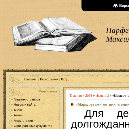
Верс
Парфен
Макси
Главная
|
|
Регистрация
|
Вход
Меню сайта
Главная
»
2026
»
Июнь
»
3
» «Маршрутам
Главная страница
«Маршрутами летних чтений
Новости сайта
Для де
Анонс
Акции
долгожд
Мультстудия
Официальные документы