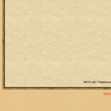
МБУК ЦБС Парфеньев
Конст