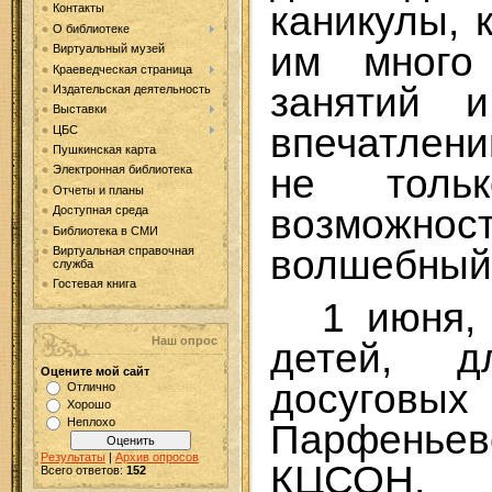
каникулы, 
Контакты
О библиотеке
им много 
Виртуальный музей
Краеведческая страница
занятий и
Издательская деятельность
Выставки
впечатлени
ЦБС
Пушкинская карта
не толь
Электронная библиотека
Отчеты и планы
возможнос
Доступная среда
Библиотека в СМИ
волшебный 
Виртуальная справочная
служба
Гостевая книга
1 июня,
Наш опрос
детей, д
Оцените мой сайт
досуговы
Отлично
Хорошо
Неплохо
Парфенье
Результаты
|
Архив опросов
КЦСОН, в
Всего ответов:
152