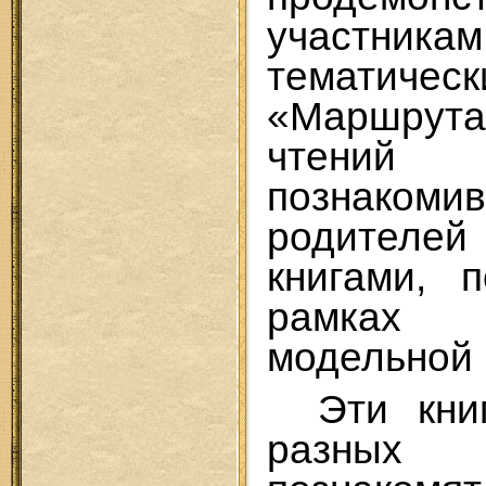
участник
тематичес
«Маршру
чтений
познако
родителей
книгами, 
рамках к
модельной 
Эти кни
разных 