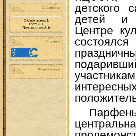
детского 
Статистика
детей и
Онлайн всего:
1
Гостей:
1
Центре ку
Пользователей:
0
состоя
Спутник
празднич
подари
Форма входа
участн
интересн
положитель
Парфень
центральн
продемонс