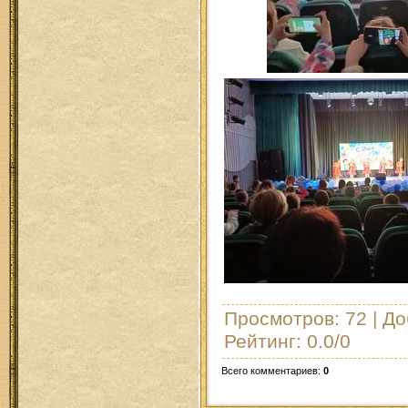
Просмотров
: 72 |
До
Рейтинг
:
0.0
/
0
Всего комментариев
:
0