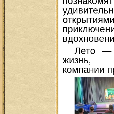
позн
удивитель
откр
приключен
вдохновени
Лето — 
жизнь, 
компании п