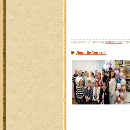
Просмотров: 72 | Добавил:
parfenevo-cbs
| Дат
День библиотек