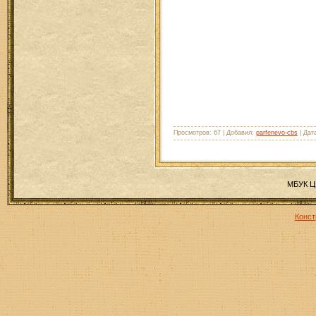
Просмотров: 67 | Добавил:
parfenevo-cbs
| Дат
МБУК ЦБ
Конст