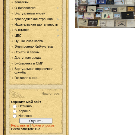
Контакты
О библиотеке
Виртуальный музей
Краеведческая страница
Издательская деятельность
Выставки
ЦБС
Пушкинская карта
Электронная библиотека
Отчеты и планы
Доступная среда
Библиотека в СМИ
Виртуальная справочная
служба
Гостевая книга
Наш опрос
Оцените мой сайт
Отлично
Хорошо
Неплохо
Результаты
|
Архив опросов
Всего ответов:
152