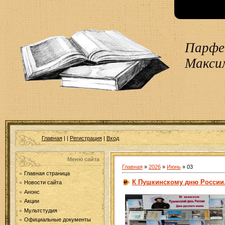
Парфен
Макси
Главная
|
|
Регистрация
|
Вход
Меню сайта
Главная
»
2026
»
Июнь
»
03
Главная страница
К Пушкинскому дню России.
Новости сайта
Анонс
Акции
Мультстудия
Официальные документы