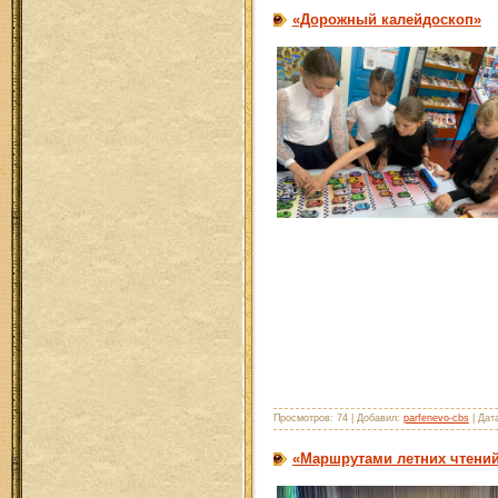
«Дорожный калейдоскоп»
Просмотров: 74 | Добавил:
parfenevo-cbs
| Дат
«Маршрутами летних чтений