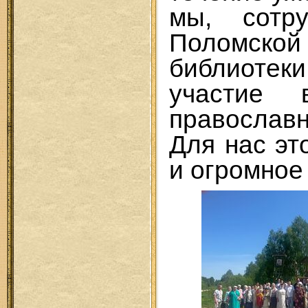
мы, сотру
Поломск
библиоте
участие 
православ
Для нас эт
и огромное