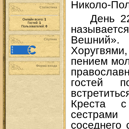
Николо-По
Статистика
День 22
Онлайн всего:
1
Гостей:
1
называе
Пользователей:
0
Вешний
Спутник
Хоругвя
пением мол
Форма входа
православ
гостей п
встретить
Креста 
сестрами
соседнего 