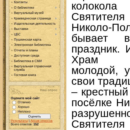
колокол
Контакты
О библиотеке
Святите
Виртуальный музей
Краеведческая страница
Николо-
Издательская деятельность
Выставки
бывает в
ЦБС
Пушкинская карта
праздник. 
Электронная библиотека
Отчеты и планы
Храм ср
Доступная среда
Библиотека в СМИ
молодой, 
Виртуальная справочная
служба
Гостевая книга
свои тради
– крестный
Наш опрос
Оцените мой сайт
посёлке Н
Отлично
Хорошо
разруше
Неплохо
Святителя
Результаты
|
Архив опросов
Всего ответов:
152