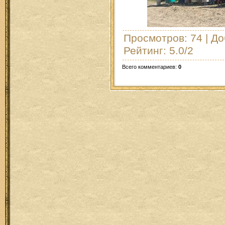
Просмотров
: 74 |
До
Рейтинг
:
5.0
/
2
Всего комментариев
:
0