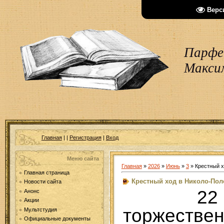
Верс
Парфен
Макси
Главная
|
|
Регистрация
|
Вход
Меню сайта
Главная
»
2026
»
Июнь
»
3
» Крестный х
Главная страница
Крестный ход в Николо-По
Новости сайта
22
Анонс
Акции
торжест
Мультстудия
Официальные документы