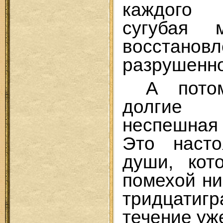
каждого
сугубая
восстановл
разрушенно
А пото
долгие 
неспешная
Это насто
души, кот
помехой ни
тридцатигр
течение уж