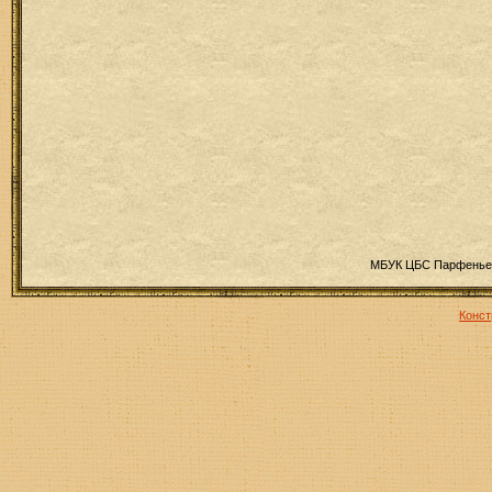
МБУК ЦБС Парфеньев
Конст