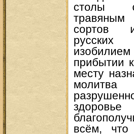
столы 
травяным
сортов 
русских
изобилие
прибытии к
месту наз
молит
разрушен
здоровь
благополу
всём, что