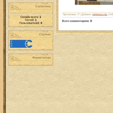
Статистика
Просмотров
: 77 |
Добавил
:
parfenevo-cbs
|
Рей
Онлайн всего:
1
Гостей:
1
Всего комментариев
:
0
Пользователей:
0
Спутник
Форма входа