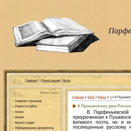
Парфе
Главная
|
|
Регистрация
|
Вход
Меню сайта
Главная
»
2026
»
Июнь
»
3
» К Пушкинс
Главная страница
К Пушкинскому дню России.
Новости сайта
В Парфеньевской 
Анонс
приуроченная к Пушкинск
Акции
великого поэта, но и к
Мультстудия
посвященные русскому я
Официальные документы