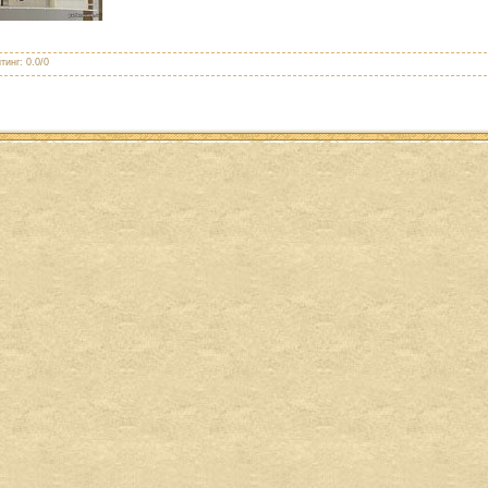
тинг
:
0.0
/
0