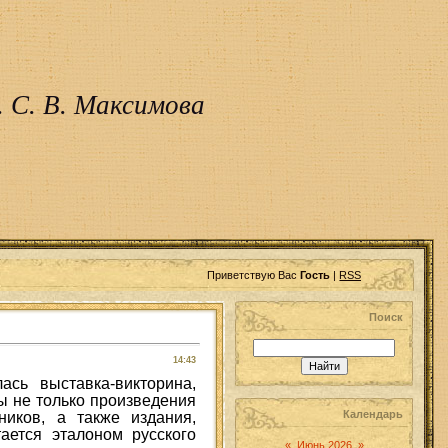
 С. В. Максимова
Приветствую Вас
Гость
|
RSS
Поиск
14:43
сь выставка-викторина,
ы не только произведения
Календарь
ников, а также издания,
ается эталоном русского
«
Июнь 2026
»