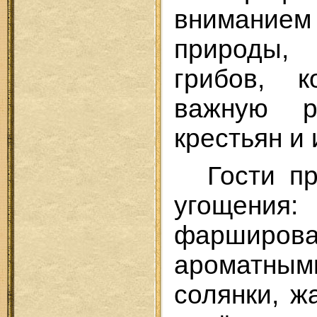
вниман
природы,
грибов, к
важную 
крестьян и
Гости п
угощен
фарширов
ароматн
солянки, ж