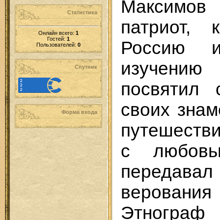
Максимов
Статистика
патриот, 
Онлайн всего:
1
Гостей:
1
Россию 
Пользователей:
0
изучени
Спутник
посвятил 
своих знам
Форма входа
путешестви
с любов
передавал
верован
Этногра