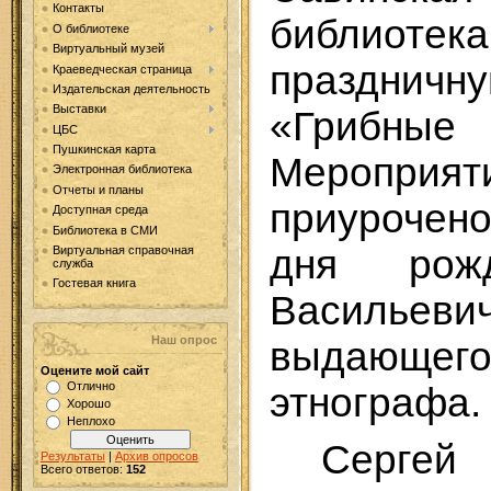
Контакты
библиот
О библиотеке
Виртуальный музей
празднич
Краеведческая страница
Издательская деятельность
Выставки
«Грибные
ЦБС
Пушкинская карта
Меропр
Электронная библиотека
Отчеты и планы
приурочено
Доступная среда
Библиотека в СМИ
дня рож
Виртуальная справочная
служба
Гостевая книга
Васильеви
Наш опрос
выдающег
Оцените мой сайт
Отлично
этнографа.
Хорошо
Неплохо
Сергей
Результаты
|
Архив опросов
Всего ответов:
152