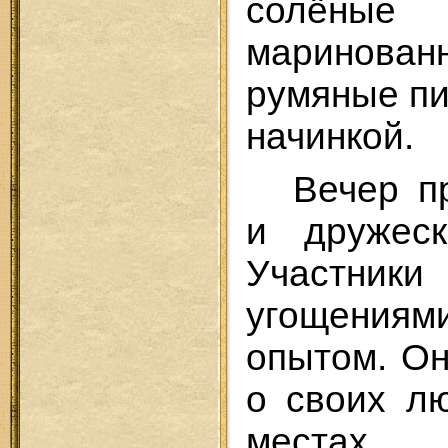
солёны
маринован
румяные пи
начинкой.
Вечер п
и дружеск
Участники
угощения
опытом. О
о своих л
местах,