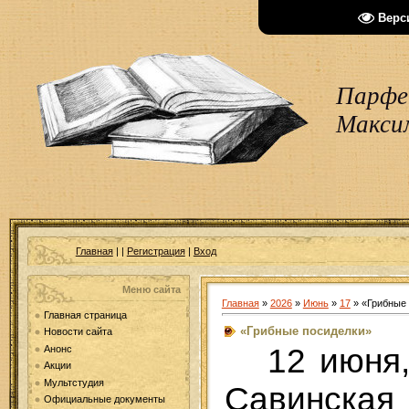
Верс
Парфен
Макси
Главная
|
|
Регистрация
|
Вход
Меню сайта
Главная
»
2026
»
Июнь
»
17
» «Грибные
Главная страница
«Грибные посиделки»
Новости сайта
12 июня,
Анонс
Акции
Мультстудия
Савинск
Официальные документы