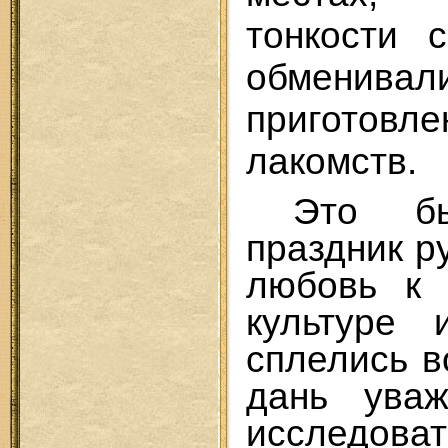
тонкости 
обменивал
приготов
лакомств.
Это бы
праздник р
любовь к 
культуре 
сплелись в
дань уваж
исследова