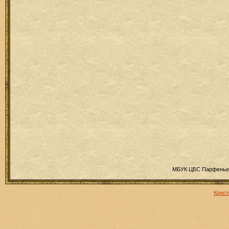
МБУК ЦБС Парфеньев
Конст