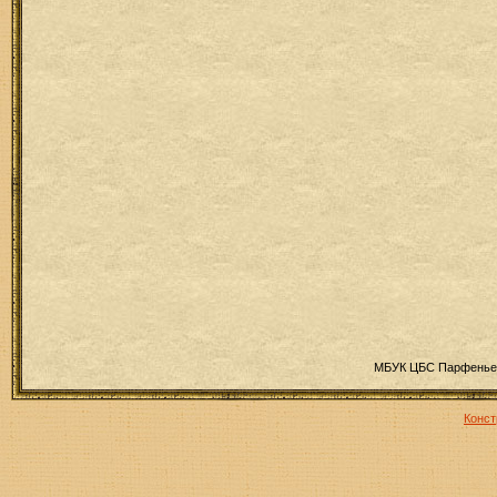
МБУК ЦБС Парфеньев
Конст