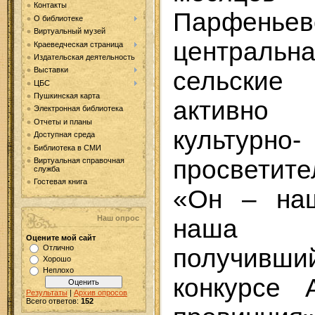
Контакты
Парфеньев
О библиотеке
Виртуальный музей
центральн
Краеведческая страница
Издательская деятельность
Выставки
сельски
ЦБС
Пушкинская карта
активно
Электронная библиотека
Отчеты и планы
культурно-
Доступная среда
Библиотека в СМИ
просветит
Виртуальная справочная
служба
Гостевая книга
«Он – наш
Наш опрос
наша г
Оцените мой сайт
Отлично
получив
Хорошо
Неплохо
конкурсе
Результаты
|
Архив опросов
Всего ответов:
152