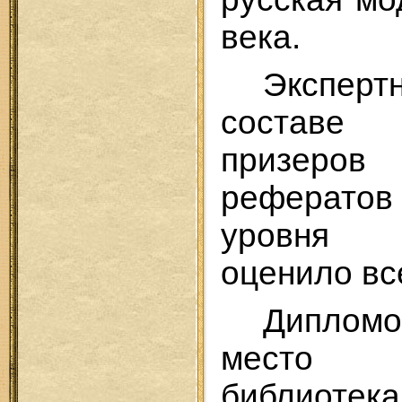
века.
Экспер
составе
призеро
реферато
уровня 
оценило вс
Диплом
место 
библиоте