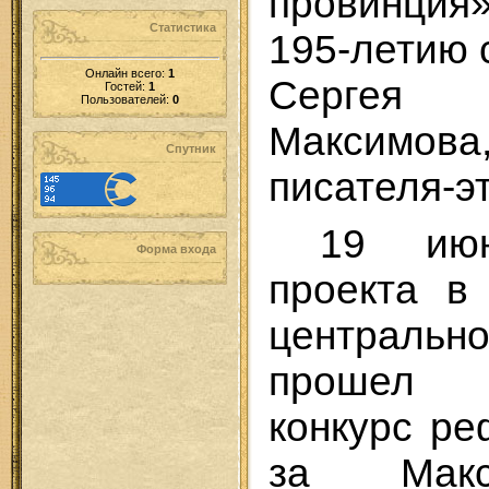
провинция
Статистика
195-летию 
Онлайн всего:
1
Сергея 
Гостей:
1
Пользователей:
0
Максимова
Спутник
писателя-э
19 ию
Форма входа
проекта в
центральн
прошел к
конкурс р
за Макс