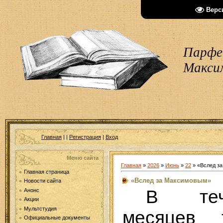
Верс
Парфен
Макси
Главная
|
|
Регистрация
|
Вход
Меню сайта
Главная
»
2026
»
Июнь
»
22
» «Вслед з
Главная страница
«Вслед за Максимовым»
Новости сайта
В теч
Анонс
Акции
Мультстудия
месяцев 
Официальные документы