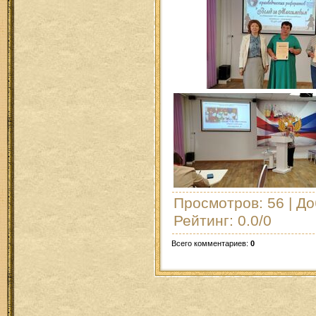
Просмотров
: 56 |
До
Рейтинг
:
0.0
/
0
Всего комментариев
:
0