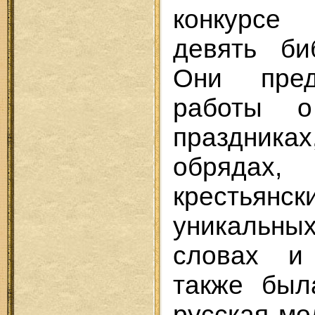
конкурсе
девять би
Они пред
работы о
праздника
обрядах
крестьянс
уникаль
словах и
также был
русская м