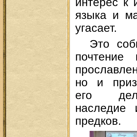
интерес к 
языка и м
угасает.
Это соб
почтение 
прославле
но и приз
его дел
наследие 
предков.