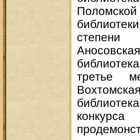
Поломск
библиотеки
степен
Аносовс
библиотек
третье м
Вохтомс
библиоте
конкурс
продемонс