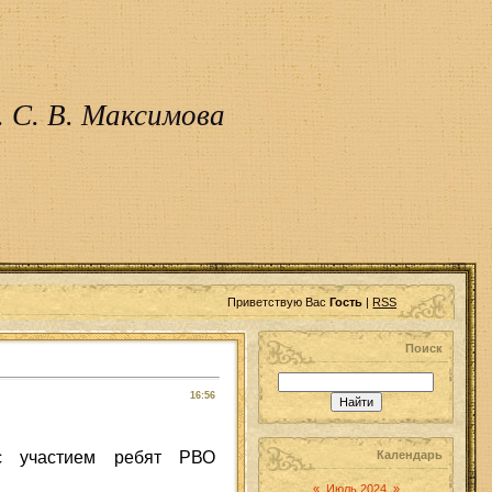
 С. В. Максимова
Приветствую Вас
Гость
|
RSS
Поиск
16:56
с участием ребят РВО
Календарь
«
Июль 2024
»