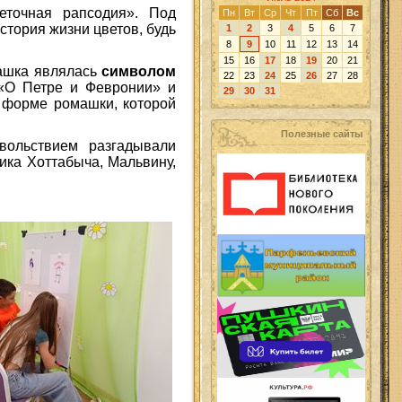
еточная рапсодия». Под
Пн
Вт
Ср
Чт
Пт
Сб
Вс
стория жизни цветов, будь
1
2
3
4
5
6
7
8
9
10
11
12
13
14
15
16
17
18
19
20
21
машка являлась
символом
22
23
24
25
26
27
28
 «О Петре и Февронии» и
29
30
31
в форме ромашки, которой
Полезные сайты
довольствием разгадывали
рика Хоттабыча, Мальвину,