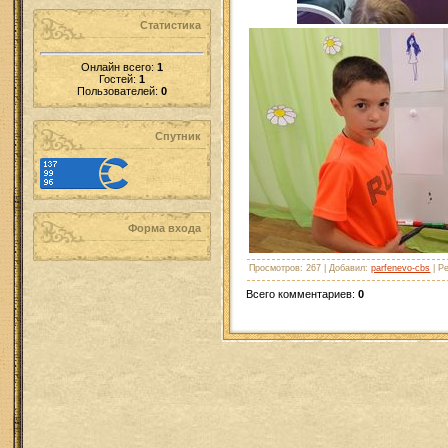
Статистика
Онлайн всего:
1
Гостей:
1
Пользователей:
0
Спутник
Форма входа
Просмотров
: 267 |
Добавил
:
parfenevo-cbs
|
Ре
Всего комментариев
:
0