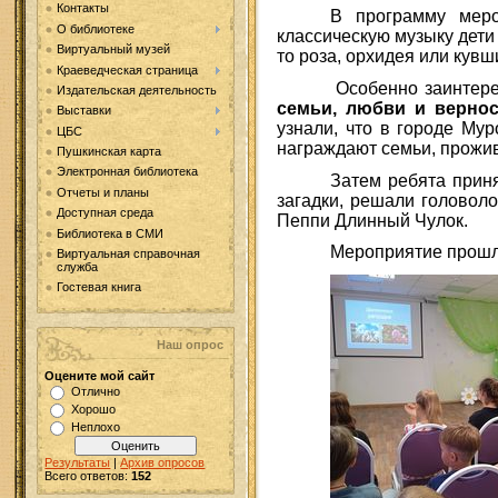
Контакты
В программу меро
О библиотеке
классическую музыку дети
Виртуальный музей
то роза, орхидея или кувш
Краеведческая страница
Особенно заинтере
Издательская деятельность
семьи, любви и верно
Выставки
узнали, что в городе Му
ЦБС
награждают семьи, прожив
Пушкинская карта
Электронная библиотека
Затем ребята приня
Отчеты и планы
загадки, решали головоло
Доступная среда
Пеппи Длинный Чулок.
Библиотека в СМИ
Мероприятие прошло
Виртуальная справочная
служба
Гостевая книга
Наш опрос
Оцените мой сайт
Отлично
Хорошо
Неплохо
Результаты
|
Архив опросов
Всего ответов:
152