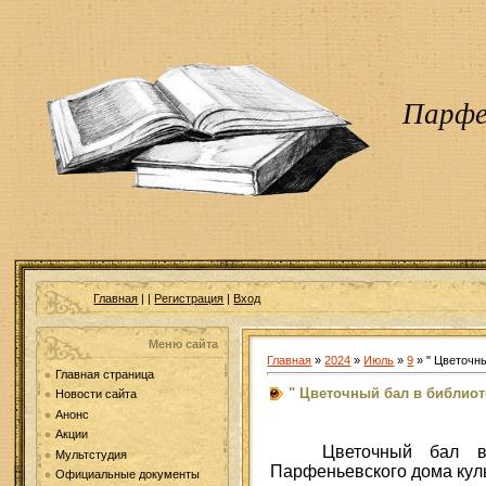
Парфе
Главная
|
|
Регистрация
|
Вход
Меню сайта
Главная
»
2024
»
Июль
»
9
» " Цветочны
Главная страница
" Цветочный бал в библиот
Новости сайта
Анонс
Акции
Цветочный бал в
Мультстудия
Парфеньевского дома кул
Официальные документы