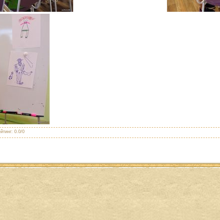
йтинг
:
0.0
/
0