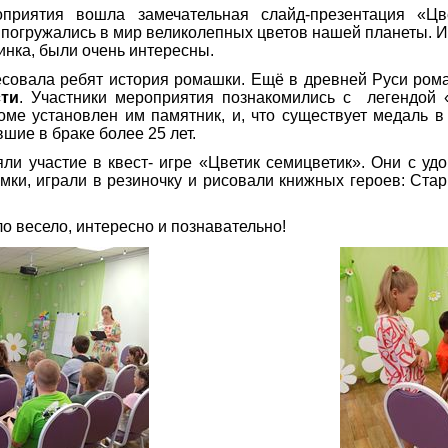
приятия вошла замечательная слайд-презентация «Цв
 погружались в мир великолепных цветов нашей планеты. И
инка, были очень интересны.
совала ребят история ромашки. Ещё в древней Руси ро
сти
. Участники мероприятия познакомились с легендой
роме установлен им памятник, и, что существует медаль 
шие в браке более 25 лет.
ли участие в квест- игре «Цветик семицветик». Они с у
мки, играли в резиночку и рисовали книжных героев: Ста
 весело, интересно и познавательно!