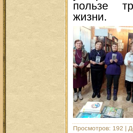
пользе тр
жизни.
Просмотров
: 192 |
Д