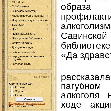
Контакты
образ
О библиотеке
Виртуальный музей
профилакт
Краеведческая страница
Издательская деятельность
алкоголиз
Выставки
ЦБС
Савинск
Пушкинская карта
Электронная библиотека
библиотек
Отчеты и планы
Доступная среда
«Да здравст
Библиотека в СМИ
Виртуальная справочная
служба
Гостевая книга
Библ
рассказал
Наш опрос
пагубном
Оцените мой сайт
Отлично
Хорошо
алкоголя 
Неплохо
ходе акц
Результаты
|
Архив опросов
Всего ответов:
152