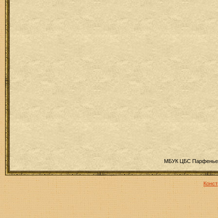
МБУК ЦБС Парфеньев
Конст