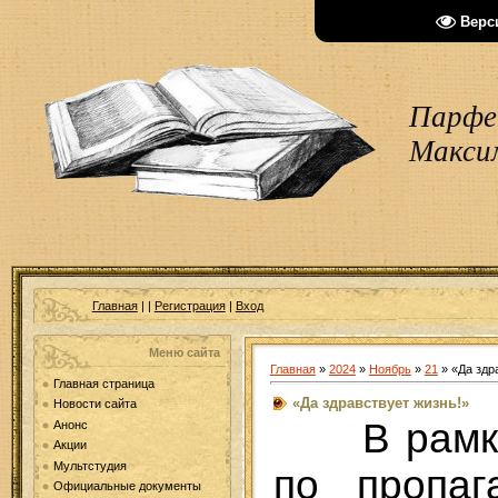
Верс
Парфен
Макси
Главная
|
|
Регистрация
|
Вход
Меню сайта
Главная
»
2024
»
Ноябрь
»
21
» «Да здр
Главная страница
«Да здравствует жизнь!»
Новости сайта
В рамк
Анонс
Акции
Мультстудия
по пропаг
Официальные документы