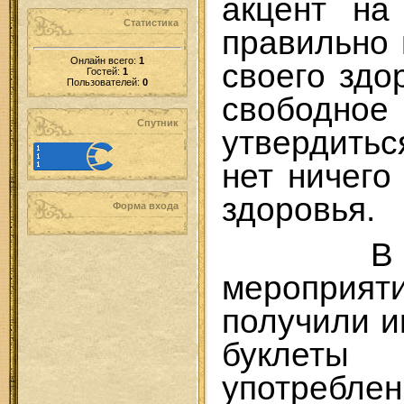
акцент на
Статистика
правильно 
Онлайн всего:
1
своего здо
Гостей:
1
Пользователей:
0
свободное 
Спутник
утвердить
нет ничего
здоровья.
Форма входа
В за
мероприяти
получили 
буклет
употреблен