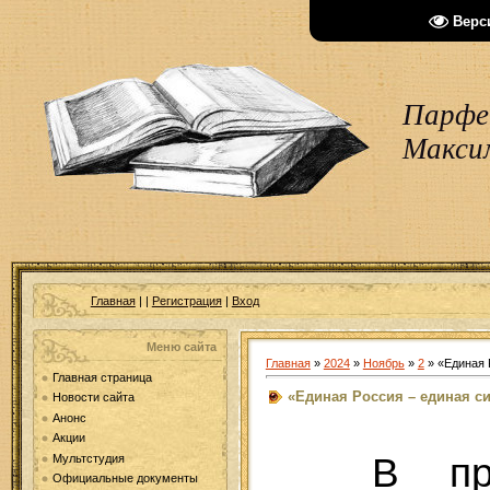
Верс
Парфен
Макси
Главная
|
|
Регистрация
|
Вход
Меню сайта
Главная
»
2024
»
Ноябрь
»
2
» «Единая 
Главная страница
«Единая Россия – единая си
Новости сайта
Анонс
Акции
В пр
Мультстудия
Официальные документы