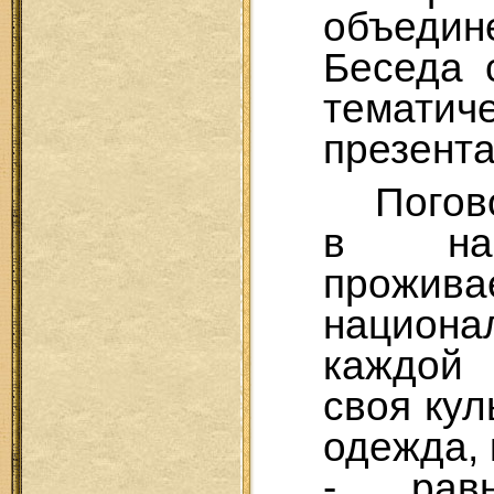
объеди
Беседа 
темати
презента
Погов
в на
прожив
национ
каждой 
своя кул
одежда, 
- рав