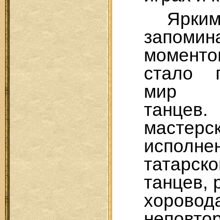
Ярким
запомин
момент
стало 
мир н
танцев.
мастерс
исполне
татарско
танцев, 
хоровод
непов