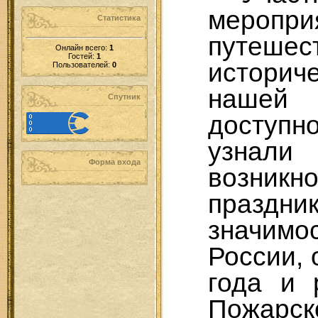
меропри
Статистика
путе
Онлайн всего:
1
Гостей:
1
историч
Пользователей:
0
нашей
Спутник
доступн
узна
Форма входа
возникн
праз
значимо
России, 
года и 
Пожа