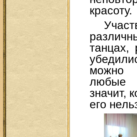
красоту.
Учас
различн
танцах,
убедили
можно
любые 
значит, 
его нель