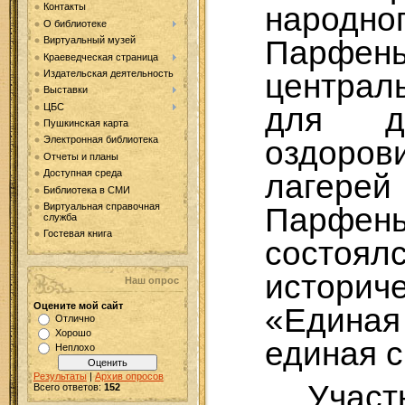
народно
Контакты
О библиотеке
Парфень
Виртуальный музей
Краеведческая страница
централ
Издательская деятельность
Выставки
для дет
ЦБС
Пушкинская карта
Электронная библиотека
оздоров
Отчеты и планы
Доступная среда
лагере
Библиотека в СМИ
Виртуальная справочная
Парфен
служба
Гостевая книга
сост
историч
Наш опрос
Оцените мой сайт
«Един
Отлично
Хорошо
единая с
Неплохо
Результаты
|
Архив опросов
Участ
Всего ответов:
152