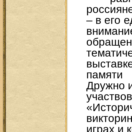
россияне
– в его 
вниман
обр
тематич
выстав
памяти
Дружно и
учас
«Истори
виктори
играх и 