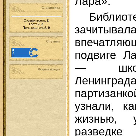
Лара».
Статистика
Библиот
Онлайн всего:
2
Гостей:
2
зачиты
Пользователей:
0
впечатляю
Спутник
подвиге Л
— шко
Форма входа
Ленингр
партиза
узнали, к
жизнью, 
разведк