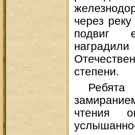
железнодо
через реку
подвиг 
награди
Отечеств
степени.
Ребят
замирание
чтения о
услышанн