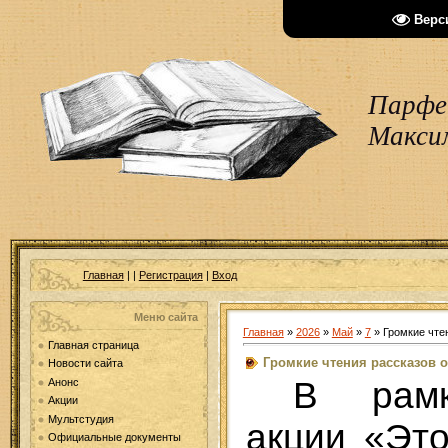
Верс
Парфен
Макси
Главная
|
|
Регистрация
|
Вход
Меню сайта
Главная
»
2026
»
Май
»
7
» Громкие чте
Главная страница
Громкие чтения рассказов о
Новости сайта
В рамк
Анонс
Акции
Мультстудия
акции «Эт
Официальные документы