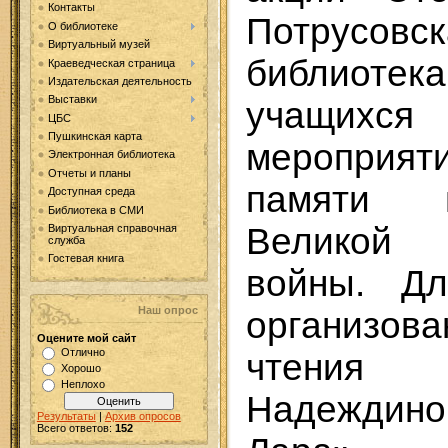
Контакты
Потрусов
О библиотеке
Виртуальный музей
библиотек
Краеведческая страница
Издательская деятельность
Выставки
учащихс
ЦБС
Пушкинская карта
мероприят
Электронная библиотека
Отчеты и планы
памяти 
Доступная среда
Библиотека в СМИ
Великой 
Виртуальная справочная
служба
Гостевая книга
войны. Д
Наш опрос
организо
Оцените мой сайт
Отлично
чтения
Хорошо
Неплохо
Надеждино
Результаты
|
Архив опросов
Всего ответов:
152