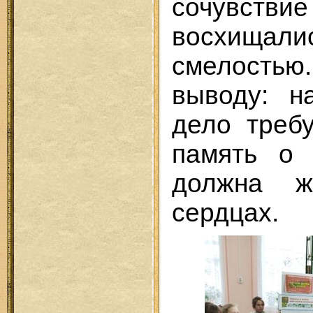
сочувств
восхи
смелостью
выводу: н
дело треб
память о 
должна 
сердцах.