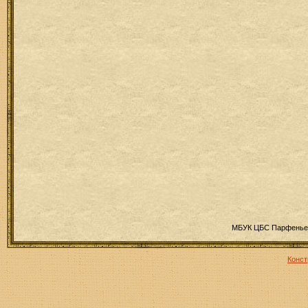
МБУК ЦБС Парфеньев
Конст