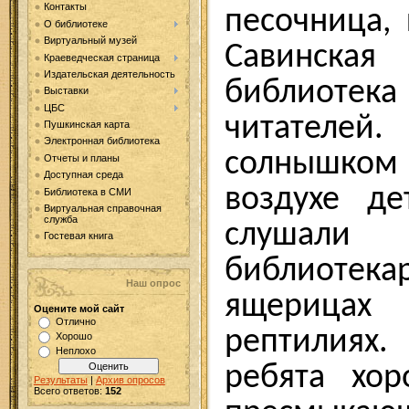
Контакты
песочница,
О библиотеке
Виртуальный музей
Савинск
Краеведческая страница
Издательская деятельность
библиотека
Выставки
ЦБС
читателе
Пушкинская карта
Электронная библиотека
солнышк
Отчеты и планы
Доступная среда
воздухе д
Библиотека в СМИ
Виртуальная справочная
служба
слушал
Гостевая книга
библиотек
Наш опрос
ящерица
Оцените мой сайт
Отлично
рептилиях.
Хорошо
Неплохо
ребята хо
Результаты
|
Архив опросов
Всего ответов:
152