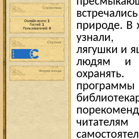
пресмы
Статистика
встречал
Онлайн всего:
1
природе. В 
Гостей:
1
Пользователей:
0
узнали, 
Спутник
лягушки и 
людям и
охранят
Форма входа
программы
библиотека
порекоме
читат
самостоят