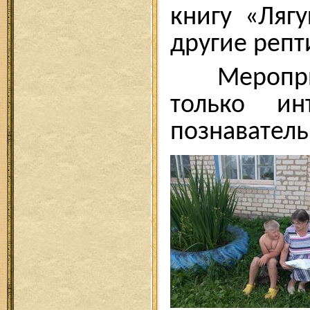
книгу «Ляг
другие репт
Мероприя
только ин
познаватель