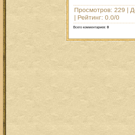
Просмотров
: 229 |
Д
|
Рейтинг
:
0.0
/
0
Всего комментариев
:
0