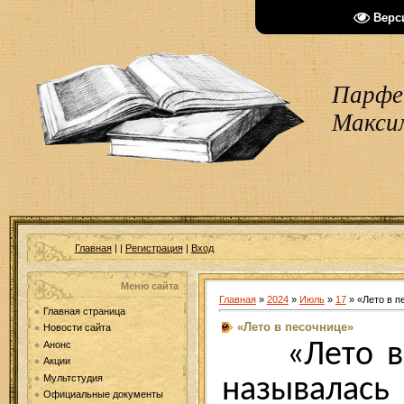
Верс
Парфен
Макси
Главная
|
|
Регистрация
|
Вход
Меню сайта
Главная
»
2024
»
Июль
»
17
» «Лето в п
Главная страница
«Лето в песочнице»
Новости сайта
«Лето в п
Анонс
Акции
Мультстудия
называлас
Официальные документы