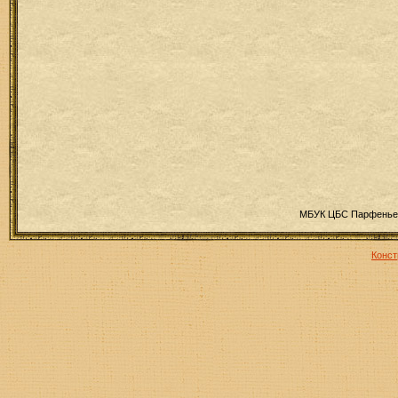
МБУК ЦБС Парфеньев
Конст