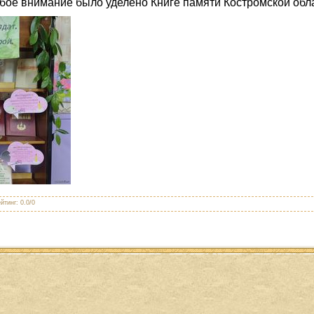
обое внимание было уделено Книге памяти Костромской обл
йтинг
:
0.0
/
0