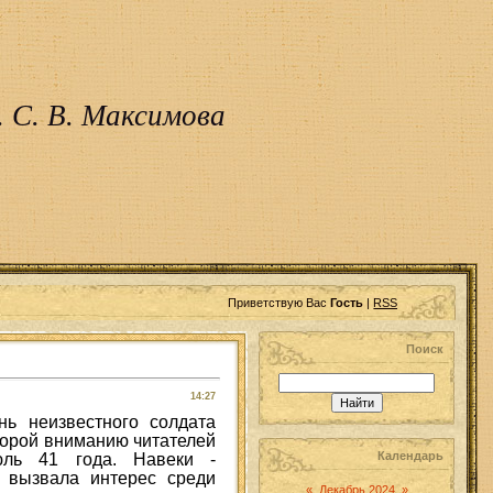
 С. В. Максимова
Приветствую Вас
Гость
|
RSS
Поиск
14:27
нь неизвестного солдата
торой вниманию читателей
Календарь
юль 41 года. Навеки -
 вызвала интерес среди
«
Декабрь 2024
»