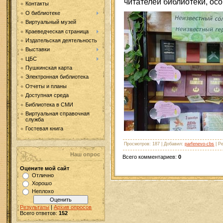
читателей библиотеки, ос
Контакты
О библиотеке
Виртуальный музей
Краеведческая страница
Издательская деятельность
Выставки
ЦБС
Пушкинская карта
Электронная библиотека
Отчеты и планы
Доступная среда
Библиотека в СМИ
Виртуальная справочная
служба
Гостевая книга
Просмотров
: 187 |
Добавил
:
parfenevo-cbs
|
Ре
Наш опрос
Всего комментариев
:
0
Оцените мой сайт
Отлично
Хорошо
Неплохо
Результаты
|
Архив опросов
Всего ответов:
152