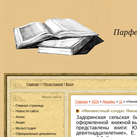
Парфе
Главная
|
|
Регистрация
|
Вход
Меню сайта
Главная
»
2024
»
Декабрь
»
11
» «Неизв
Главная страница
«Неизвестный солдат. Неиз
Новости сайта
Задоринская сельская 
Анонс
оформленной книжной выс
Акции
представлены книги: 
Мультстудия
девятнадцатилетние», 
Официальные документы