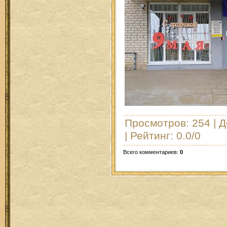
Просмотров
: 254 |
Д
|
Рейтинг
:
0.0
/
0
Всего комментариев
:
0