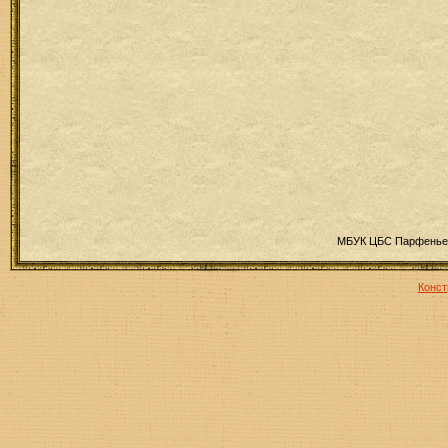
МБУК ЦБС Парфеньев
Конст