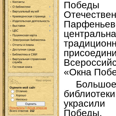
Победы
Контакты
О библиотеке
Отечест
Виртуальный музей
Краеведческая страница
Парфеньев
Издательская деятельность
Выставки
центральн
ЦБС
Пушкинская карта
традицион
Электронная библиотека
Отчеты и планы
присое
Доступная среда
Библиотека в СМИ
Всеросс
Виртуальная справочная
служба
Гостевая книга
«Окна Поб
Наш опрос
Боль
Оцените мой сайт
библиотек
Отлично
Хорошо
Неплохо
украсил
Результаты
|
Архив опросов
Победы.
Всего ответов:
152