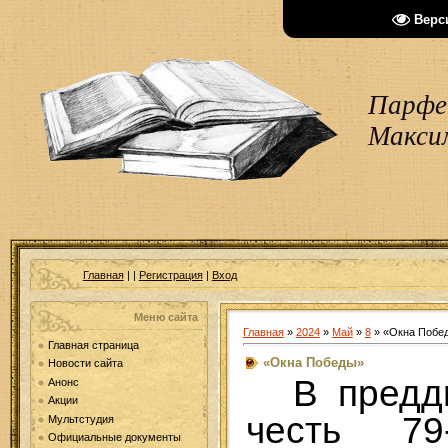
Верс
Парфен
Макси
Главная
|
|
Регистрация
|
Вход
Меню сайта
Главная
»
2024
»
Май
»
8
» «Окна Побе
Главная страница
«Окна Победы»
Новости сайта
В предд
Анонс
Акции
честь 79
Мультстудия
Официальные документы