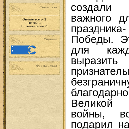
создали
Статистика
важного д
Онлайн всего:
1
Гостей:
1
праздника
Пользователей:
0
Победы. Э
Спутник
для каж
выразит
Форма входа
признат
безграничн
благодар
Великой 
войны, в
подарил н