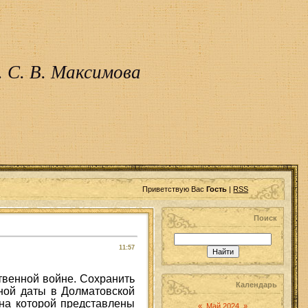
 С. В. Максимова
Приветствую Вас
Гость
|
RSS
Поиск
11:57
твенной войне. Сохранить
Календарь
тной даты в Долматовской
на которой представлены
«
Май 2024
»