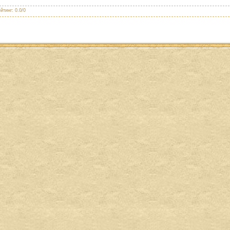
йтинг
:
0.0
/
0