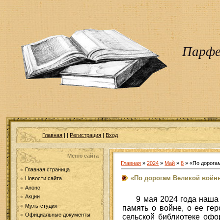
Парфе
Главная
|
|
Регистрация
|
Вход
Меню сайта
Главная
»
2024
»
Май
»
8
» «По дорога
Главная страница
«По дорогам Великой войн
Новости сайта
Анонс
Акции
9 мая 2024 года наша
Мультстудия
память о войне, о ее ге
Официальные документы
сельской библиотеке офо