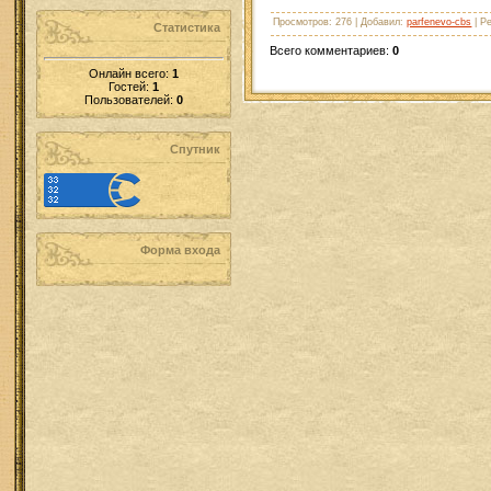
Просмотров
: 276 |
Добавил
:
parfenevo-cbs
|
Ре
Статистика
Всего комментариев
:
0
Онлайн всего:
1
Гостей:
1
Пользователей:
0
Спутник
Форма входа