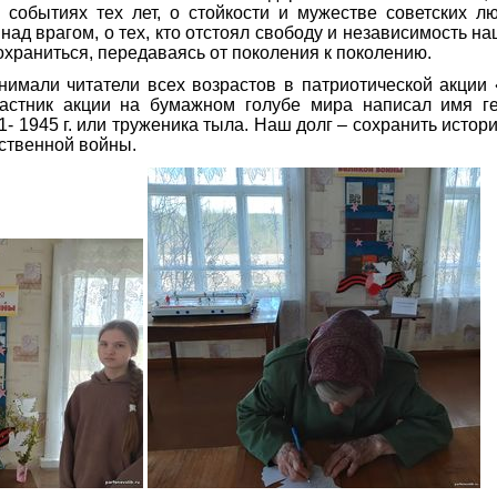
 событиях тех лет, о стойкости и мужестве советских л
над врагом, о тех, кто отстоял свободу и независимость н
храниться, передаваясь от поколения к поколению.
нимали читатели всех возрастов в патриотической акци
астник акции на бумажном голубе мира написал имя ге
- 1945 г. или труженика тыла. Наш долг – сохранить истор
ственной войны.