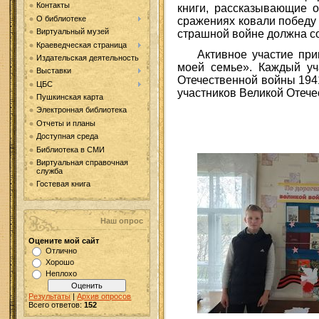
Контакты
книги, рассказывающие о
О библиотеке
сражениях ковали победу 
Виртуальный музей
страшной войне должна со
Краеведческая страница
Активное участие при
Издательская деятельность
моей семье».
Каждый уч
Выставки
Отечественной войны 1941
ЦБС
участников Великой Отече
Пушкинская карта
Электронная библиотека
Отчеты и планы
Доступная среда
Библиотека в СМИ
Виртуальная справочная
служба
Гостевая книга
Наш опрос
Оцените мой сайт
Отлично
Хорошо
Неплохо
Результаты
|
Архив опросов
Всего ответов:
152