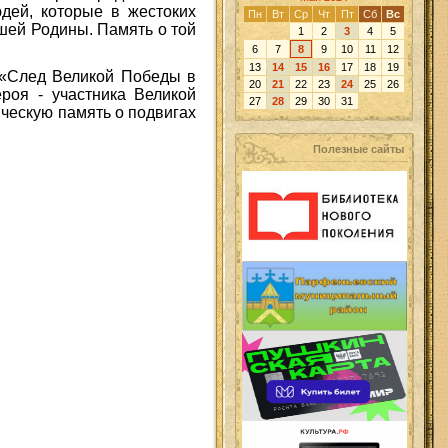
юдей, которые в жестоких
Пн
Вт
Ср
Чт
Пт
Сб
Вс
ашей Родины. Память о той
1
2
3
4
5
6
7
8
9
10
11
12
13
14
15
16
17
18
19
и «След Великой Победы в
20
21
22
23
24
25
26
роя - участника Великой
27
28
29
30
31
ическую память о подвигах
Полезные сайты