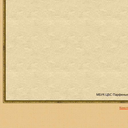
МБУК ЦБС Парфеньев
Конст