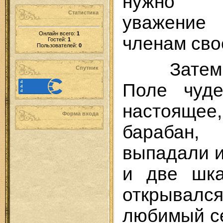
нужно в
Статистика
уважени
Онлайн всего:
1
членам сво
Гостей:
1
Пользователей:
0
Затем на
Спутник
Поле чуд
настоящее,
Форма входа
барабан
выпадали и
и две шка
открыв
любимый се