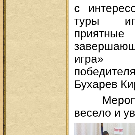
с интерес
туры иг
приятны
заверша
игра» 
победит
Бухарев Ки
Меропри
весело и у