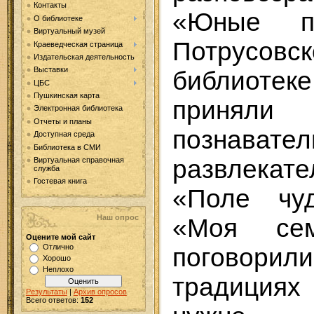
Контакты
«Юные п
О библиотеке
Виртуальный музей
Потрусов
Краеведческая страница
Издательская деятельность
Выставки
библиотек
ЦБС
Пушкинская карта
приняли
Электронная библиотека
Отчеты и планы
познавател
Доступная среда
Библиотека в СМИ
развлека
Виртуальная справочная
служба
Гостевая книга
«Поле чу
Наш опрос
«Моя сем
Оцените мой сайт
Отлично
поговори
Хорошо
Неплохо
традициях
Результаты
|
Архив опросов
Всего ответов:
152