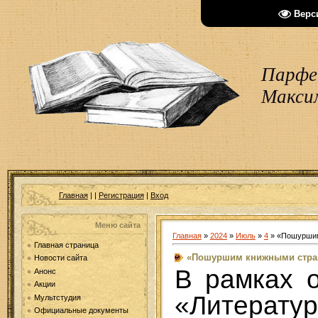
Верс
Парфен
Макси
Главная
|
|
Регистрация
|
Вход
Меню сайта
Главная
»
2024
»
Июль
»
4
» «Пошуршим
Главная страница
«Пошуршим книжными стра
Новости сайта
В рамках 
Анонс
Акции
«Литерату
Мультстудия
Официальные документы