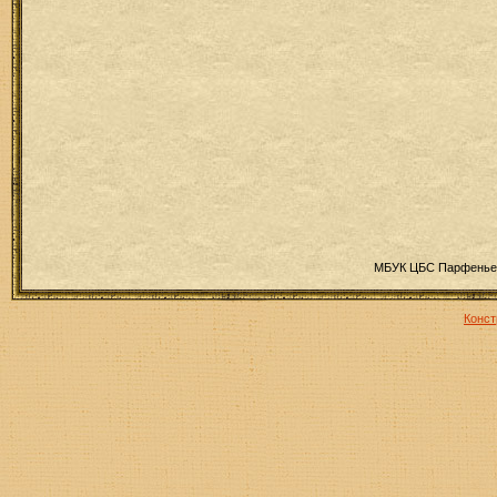
МБУК ЦБС Парфеньев
Конст