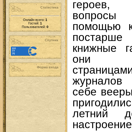
героев,
Статистика
вопросы
Онлайн всего:
1
помощью к
Гостей:
1
Пользователей:
0
постарше
Спутник
книжные г
они «п
страниц
Форма входа
журналов
себе вееры
пригодил
летний д
настрое