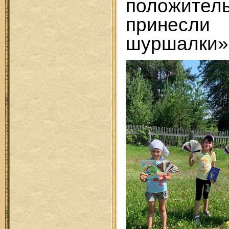
положите
принесл
шуршалки»