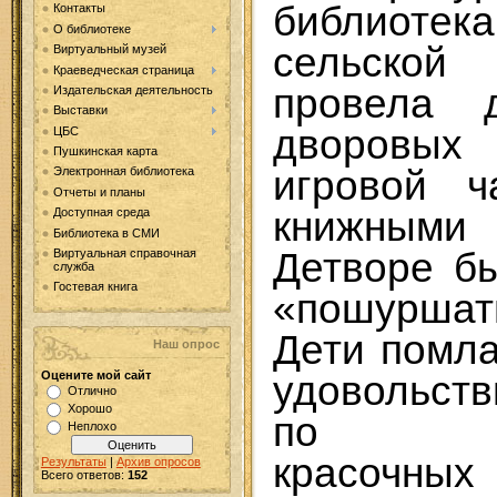
библиотек
Контакты
О библиотеке
сельско
Виртуальный музей
Краеведческая страница
провела 
Издательская деятельность
Выставки
дворовы
ЦБС
Пушкинская карта
игровой 
Электронная библиотека
Отчеты и планы
книжными 
Доступная среда
Библиотека в СМИ
Детворе б
Виртуальная справочная
служба
Гостевая книга
«пошурша
Дети помл
Наш опрос
удовольст
Оцените мой сайт
Отлично
Хорошо
по илл
Неплохо
красочных
Результаты
|
Архив опросов
Всего ответов:
152