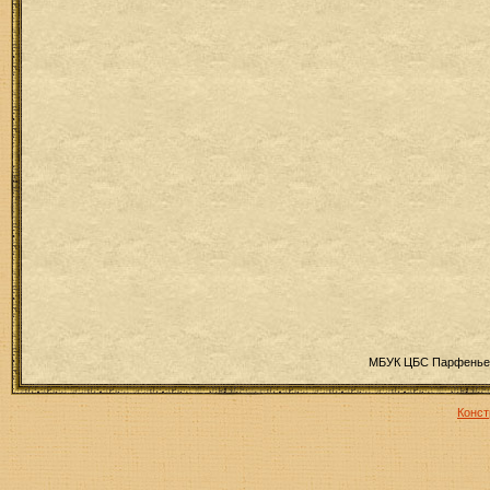
МБУК ЦБС Парфеньев
Конст