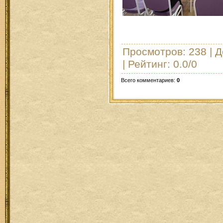
Просмотров
: 238 |
Д
|
Рейтинг
:
0.0
/
0
Всего комментариев
:
0