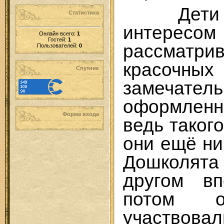
Дети
Статистика
интересом
Онлайн всего:
1
Гостей:
1
рассматр
Пользователей:
0
красочных
Спутник
замечатель
оформлен
Форма входа
ведь такого
они ещё ни
Дошколята 
другом вп
потом о
участвова