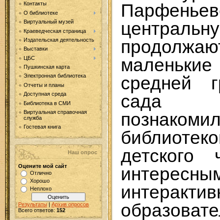
Парфеньев
Контакты
О библиотеке
централь
Виртуальный музей
Краеведческая страница
продолж
Издательская деятельность
Выставки
маленьки
ЦБС
Пушкинская карта
Электронная библиотека
средней г
Отчеты и планы
Доступная среда
сада 
Библиотека в СМИ
Виртуальная справочная
познак
служба
Гостевая книга
библиот
детского 
Наш опрос
Оцените мой сайт
интересн
Отлично
Хорошо
интерактив
Неплохо
образовате
Результаты
|
Архив опросов
Всего ответов:
152