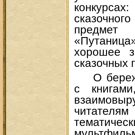
конкурсах:
сказочного
предме
«Путани
хорошее з
сказочных 
О бере
с книгам
взаимовы
читател
тематическ
мультфиль