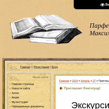
В
Парфен
Макси
Главная
|
|
Регистрация
|
Вход
Меню сайта
Главная
»
2024
»
Апрель
»
27
» Приглаш
Главная страница
Приглашает Книгоград!
Новости сайта
Анонс
Акции
Экс
Мультстудия
Официальные документы