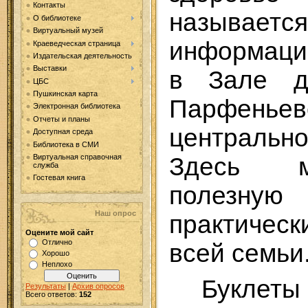
Контакты
называе
О библиотеке
Виртуальный музей
информаци
Краеведческая страница
Издательская деятельность
Выставки
в Зале де
ЦБС
Пушкинская карта
Парфеньев
Электронная библиотека
Отчеты и планы
центральн
Доступная среда
Библиотека в СМИ
Здесь м
Виртуальная справочная
служба
Гостевая книга
полезную
Наш опрос
практичес
Оцените мой сайт
Отлично
всей семьи
Хорошо
Неплохо
Буклеты
Результаты
|
Архив опросов
Всего ответов:
152