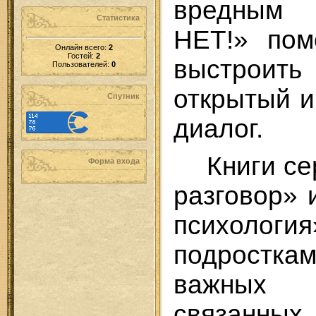
вредным
Статистика
НЕТ!» пом
Онлайн всего:
2
Гостей:
2
выстроит
Пользователей:
0
открытый 
Спутник
диалог.
Книги с
Форма входа
разговор» 
психологи
подростка
важных
связанны