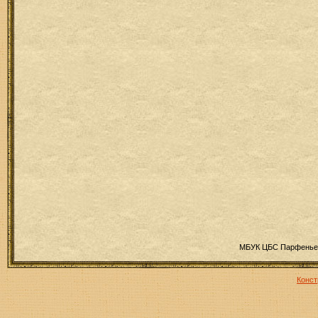
МБУК ЦБС Парфеньев
Конст