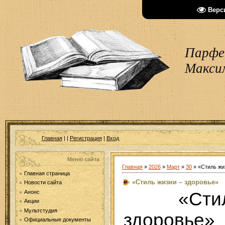
Верс
Парфен
Макси
Главная
|
|
Регистрация
|
Вход
Меню сайта
Главная
»
2026
»
Март
»
30
» «Стиль жи
Главная страница
«Стиль жизни – здоровье»
Новости сайта
«Ст
Анонс
Акции
Мультстудия
здоров
Официальные документы