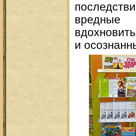
последст
вредные
вдохновить
и осознанн