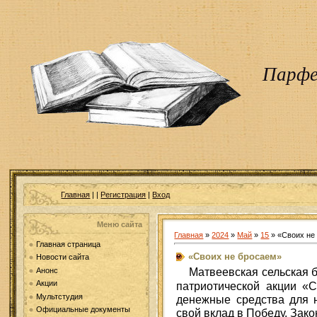
Парфе
Главная
|
|
Регистрация
|
Вход
Меню сайта
Главная
»
2024
»
Май
»
15
» «Своих не
Главная страница
«Своих не бросаем»
Новости сайта
Матвеевская сельская б
Анонс
Акции
патриотической акции «
Мультстудия
денежные средства для 
Официальные документы
свой вклад в Победу. Зак