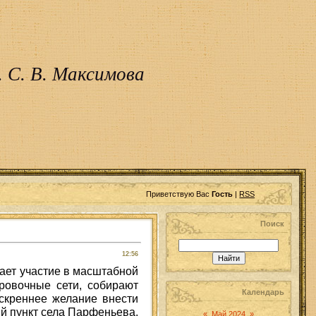
 С. В. Максимова
Приветствую Вас
Гость
|
RSS
Поиск
12:56
ает участие в масштабной
ровочные сети, собирают
Календарь
скреннее желание внести
ый пункт села Парфеньева.
«
Май 2024
»