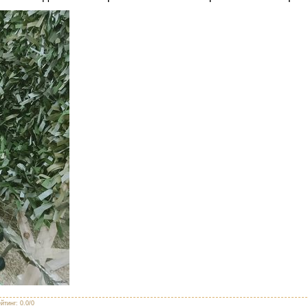
йтинг
:
0.0
/
0