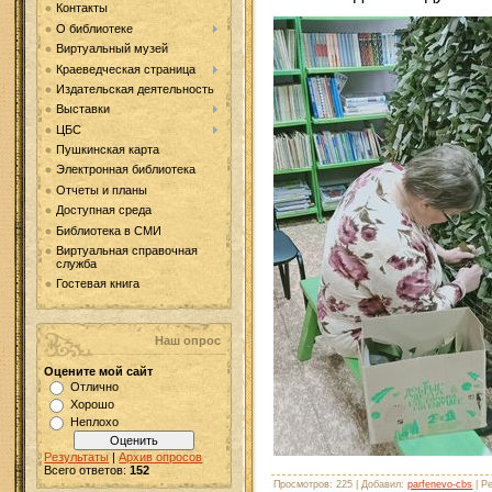
Контакты
О библиотеке
Виртуальный музей
Краеведческая страница
Издательская деятельность
Выставки
ЦБС
Пушкинская карта
Электронная библиотека
Отчеты и планы
Доступная среда
Библиотека в СМИ
Виртуальная справочная
служба
Гостевая книга
Наш опрос
Оцените мой сайт
Отлично
Хорошо
Неплохо
Результаты
|
Архив опросов
Всего ответов:
152
Просмотров
: 225 |
Добавил
:
parfenevo-cbs
|
Ре