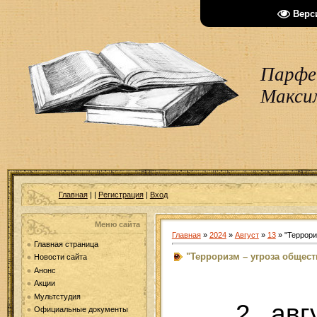
Верс
Парфен
Макси
Главная
|
|
Регистрация
|
Вход
Меню сайта
Главная
»
2024
»
Август
»
13
» "Террори
Главная страница
"Терроризм – угроза общест
Новости сайта
Анонс
Акции
Мультстудия
2 авг
Официальные документы