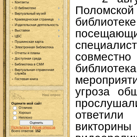
Контакты
Поломск
О библиотеке
Виртуальный музей
библиоте
Краеведческая страница
Издательская деятельность
посеща
Выставки
ЦБС
специа
Пушкинская карта
Электронная библиотека
совм
Отчеты и планы
Доступная среда
библиотек
Библиотека в СМИ
Виртуальная справочная
служба
мероприят
Гостевая книга
угроза об
Наш опрос
прослушал
Оцените мой сайт
Отлично
ответил
Хорошо
Неплохо
викторины
Результаты
|
Архив опросов
Всего ответов:
152