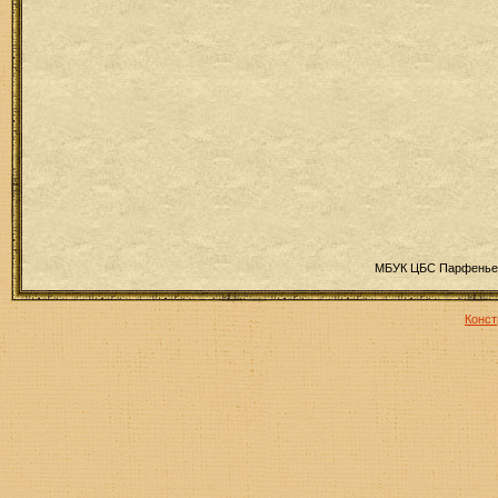
МБУК ЦБС Парфеньев
Конст