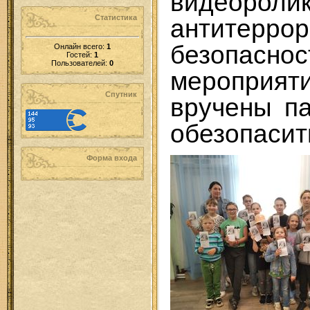
видео
Статистика
антитеррор
безопасн
Онлайн всего:
1
Гостей:
1
Пользователей:
0
мероприят
Спутник
вручены па
обезопасит
Форма входа