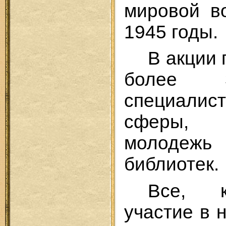
мировой в
1945 годы.
В акции 
более 3
специалис
сферы, 
молодежь
библиотек.
Все, к
участие в 