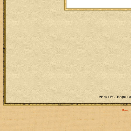
МБУК ЦБС Парфеньев
Конст