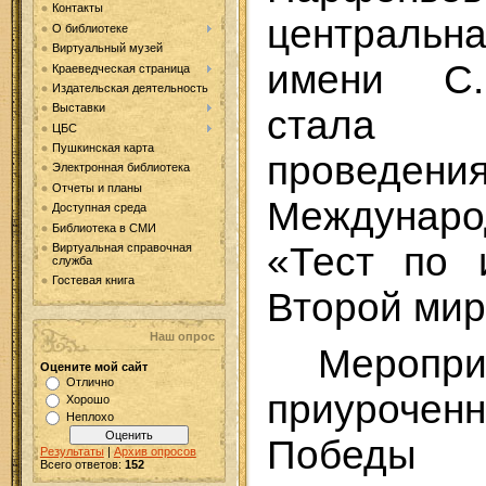
Контакты
центральн
О библиотеке
Виртуальный музей
имени С.
Краеведческая страница
Издательская деятельность
Выставки
стала 
ЦБС
Пушкинская карта
проведени
Электронная библиотека
Отчеты и планы
Междуна
Доступная среда
Библиотека в СМИ
«Тест по 
Виртуальная справочная
служба
Гостевая книга
Второй мир
Наш опрос
Меропри
Оцените мой сайт
Отлично
приурочен
Хорошо
Неплохо
Победы
Результаты
|
Архив опросов
Всего ответов:
152