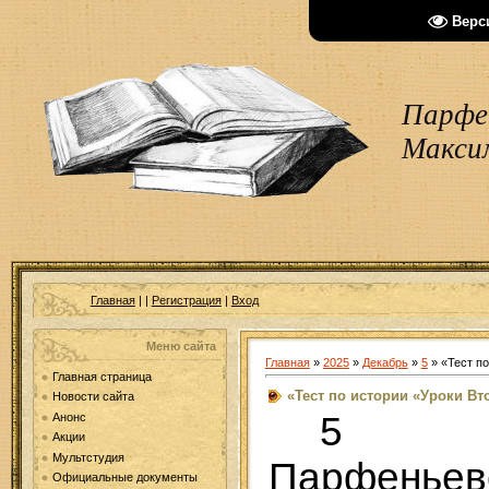
Верс
Парфен
Макси
Главная
|
|
Регистрация
|
Вход
Меню сайта
Главная
»
2025
»
Декабрь
»
5
» «Тест п
Главная страница
«Тест по истории «Уроки В
Новости сайта
5 д
Анонс
Акции
Мультстудия
Парфеньев
Официальные документы