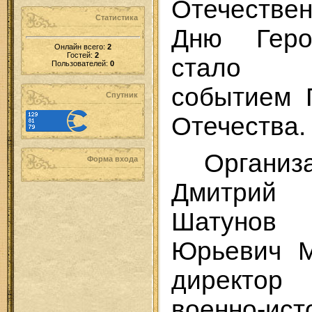
Отечеств
Статистика
Дню Геро
Онлайн всего:
2
Гостей:
2
стало з
Пользователей:
0
событием 
Спутник
Отечества.
Организ
Форма входа
Дмитрий 
Шатуно
Юрьевич М
директор
военно-ист