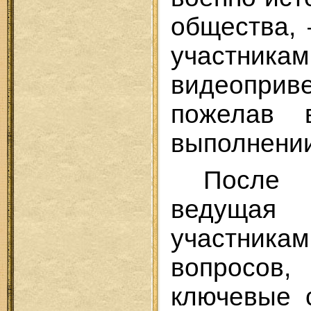
общества,
учас
видеоприв
пожелав 
выполнении
После 
ведуща
участник
вопросов,
ключевые 