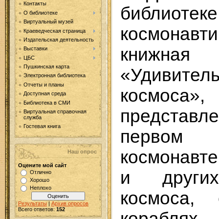
Контакты
библиот
О библиотеке
Виртуальный музей
космонавт
Краеведческая страница
Издательская деятельность
книжна
Выставки
ЦБС
Пушкинская карта
«Удивит
Электронная библиотека
Отчеты и планы
космоса»
Доступная среда
Библиотека в СМИ
представ
Виртуальная справочная
служба
Гостевая книга
первом
космонавт
Наш опрос
Оцените мой сайт
и других
Отлично
Хорошо
Неплохо
космоса, 
Результаты
|
Архив опросов
Всего ответов:
152
корабля