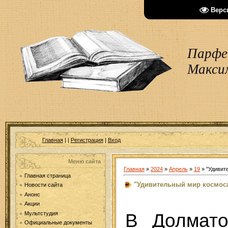
Верс
Парфен
Макси
Главная
|
|
Регистрация
|
Вход
Меню сайта
Главная
»
2024
»
Апрель
»
19
» "Удивит
Главная страница
"Удивительный мир космос
Новости сайта
Анонс
Акции
Мультстудия
В Долмато
Официальные документы