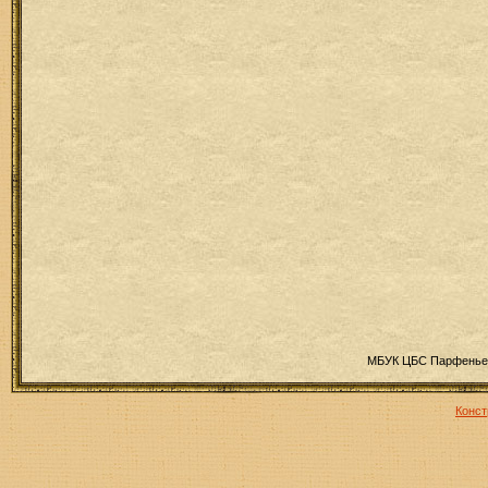
МБУК ЦБС Парфеньев
Конст