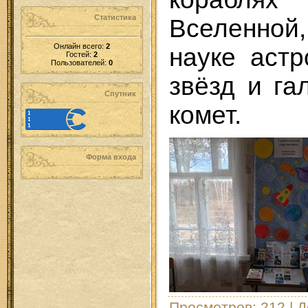
Статистика
Вселенно
Онлайн всего:
2
науке аст
Гостей:
2
Пользователей:
0
звёзд и га
Спутник
комет.
Форма входа
Просмотров
: 212 |
Д