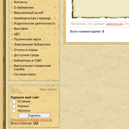
Контакты
О библиотеке
Виртуальный музей
Краеведческая страница
Издательская деятельность
Просмотров
: 210 |
Добавил
:
parfenevo-cbs
|
Ре
Выставки
Всего комментариев
:
0
ЦБС
Пушкинская карта
Электронная библиотека
Отчеты и планы
Доступная среда
Библиотека в СМИ
Виртуальная справочная
служба
Гостевая книга
Наш опрос
Оцените мой сайт
Отлично
Хорошо
Неплохо
Результаты
|
Архив опросов
Всего ответов:
152