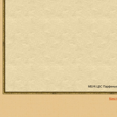
МБУК ЦБС Парфеньев
Конст