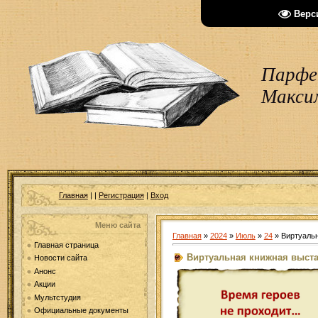
Верс
Парфен
Макси
Главная
|
|
Регистрация
|
Вход
Меню сайта
Главная
»
2024
»
Июль
»
24
» Виртуальн
Главная страница
Виртуальная книжная выстав
Новости сайта
Анонс
Акции
Мультстудия
Официальные документы