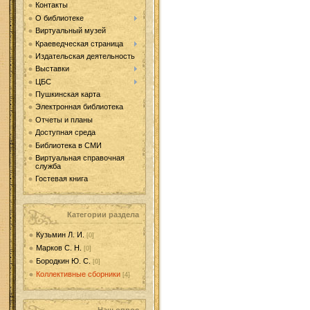
Контакты
О библиотеке
Виртуальный музей
Краеведческая страница
Издательская деятельность
Выставки
ЦБС
Пушкинская карта
Электронная библиотека
Отчеты и планы
Доступная среда
Библиотека в СМИ
Виртуальная справочная
служба
Гостевая книга
Категории раздела
Кузьмин Л. И.
[0]
Марков С. Н.
[0]
Бородкин Ю. С.
[0]
Коллективные сборники
[4]