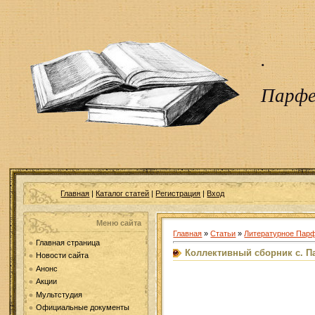
.
Парфе
Главная
|
Каталог статей
|
Регистрация
|
Вход
Меню сайта
Главная
»
Статьи
»
Литературное Пар
Главная страница
Коллективный сборник с. П
Новости сайта
Анонс
Акции
Мультстудия
Официальные документы