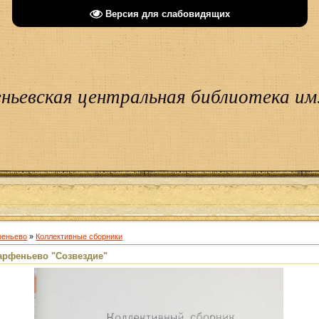
Версия для слабовидящих
ньевская центральная библиотека им.
феньево
»
Коллективные сборники
арфеньево "Созвездие"