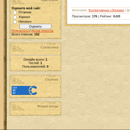
Наш опрос
Оцените мой сайт
Категория
:
Коллективные сборники
|
Д
Отлично
Просмотров
:
176
|
Рейтинг
:
0.0
/
0
Хорошо
Неплохо
Результаты
|
Архив опросов
Всего ответов:
152
Статистика
Онлайн всего:
1
Гостей:
1
Пользователей:
0
Спутник
Форма входа