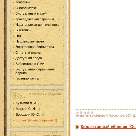
Контакты
О библиотеке
Виртуальный музей
Краеведческая страница
Издательская деятельность
Выставки
ЦБС
Пушкинская карта
Электронная библиотека
Отчеты и планы
Доступная среда
Библиотека в СМИ
Виртуальная справочная
служба
Гостевая книга
Категории раздела
Кузьмин Л. И.
[0]
Марков С. Н.
[0]
Бородкин Ю. С.
[0]
Коллективные сборники
|
Просмотров:
165
|
Д
Коллективные сборники
[4]
Коллективный сборник "Ос