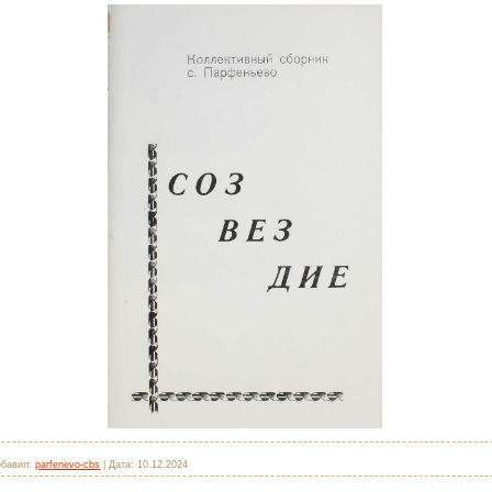
обавил:
parfenevo-cbs
|
Дата:
10.12.2024