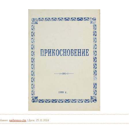
обавил:
parfenevo-cbs
|
Дата:
25.11.2024