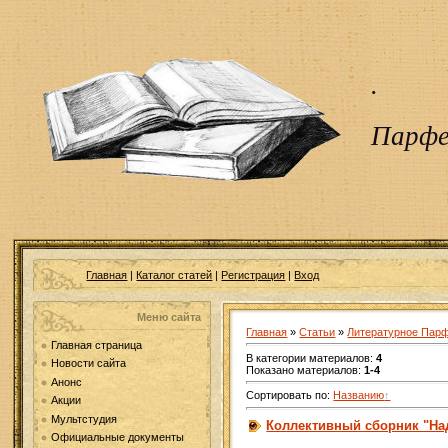
.
Парфе
Главная
|
Каталог статей
|
Регистрация
|
Вход
Меню сайта
Главная
»
Статьи
»
Литературное Пар
Главная страница
В категории материалов
:
4
Новости сайта
Показано материалов
:
1-4
Анонс
Сортировать по
:
Названию
Акции
Мультстудия
Коллективный сборник "На
Официальные документы