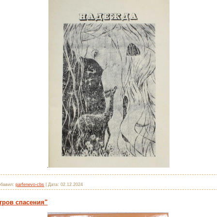
.
обавил:
parfenevo-cbs
|
Дата:
02.12.2024
тров спасения"