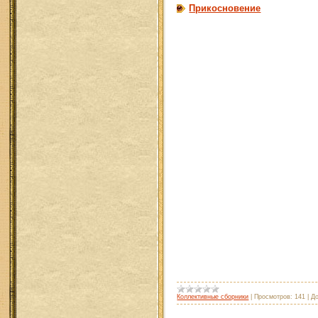
Прикосновение
Коллективные сборники
|
Просмотров:
141
|
Д