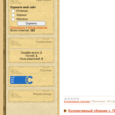
Наш опрос
Оцените мой сайт
Отлично
Хорошо
Неплохо
Результаты
|
Архив опросов
Всего ответов:
152
Статистика
Онлайн всего:
1
Гостей:
1
Пользователей:
0
Спутник
Форма входа
Коллективные сборники
|
Просмотров:
146
|
Д
Коллективный сборник с. 