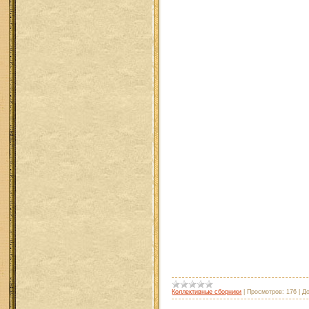
Коллективные сборники
|
Просмотров:
176
|
Д