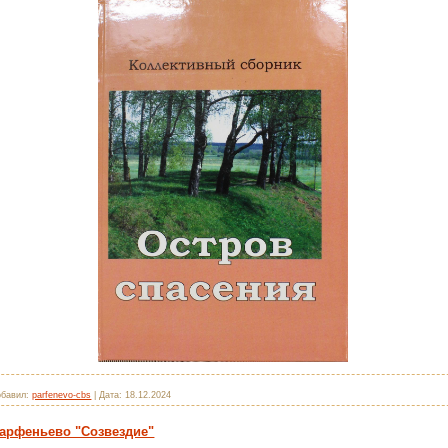
обавил:
parfenevo-cbs
|
Дата:
18.12.2024
Парфеньево "Созвездие"