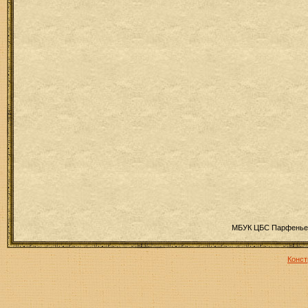
МБУК ЦБС Парфеньев
Конст