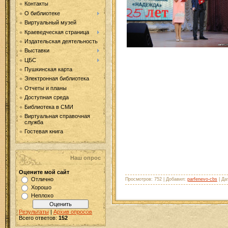
Контакты
О библиотеке
Виртуальный музей
Краеведческая страница
Издательская деятельность
Выставки
ЦБС
Пушкинская карта
Электронная библиотека
Отчеты и планы
Доступная среда
Библиотека в СМИ
Виртуальная справочная
служба
Гостевая книга
Наш опрос
Оцените мой сайт
Отлично
Просмотров: 752 | Добавил:
parfenevo-cbs
| Да
Хорошо
Неплохо
Результаты
|
Архив опросов
Всего ответов:
152