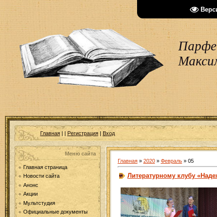
Верс
Парфен
Макси
Главная
|
|
Регистрация
|
Вход
Меню сайта
Главная
»
2020
»
Февраль
»
05
Главная страница
Литературному клубу «Надеж
Новости сайта
Анонс
Акции
Мультстудия
Официальные документы