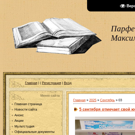
Вер
Парфен
Макси
Главная
|
|
Регистрация
|
Вход
Меню сайта
Главная
»
2025
»
Сентябрь
»
03
Главная страница
5 сентября отмечает свой 
Новости сайта
Анонс
Акции
Мультстудия
Официальные документы