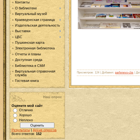
Контакты
О библиотеке
Виртуальный музей
Краеведческая страница
Издательская деятельность
Выставки
ЦБС
Пушкинская карта
Электронная библиотека
Отчеты и планы
Доступная среда
Библиотека в СМИ
Виртуальная справочная
Просмотров: 124 | Добавил:
parfenevo-cbs
| Да
служба
Гостевая книга
Наш опрос
Оцените мой сайт
Отлично
Хорошо
Неплохо
Результаты
|
Архив опросов
Всего ответов:
152