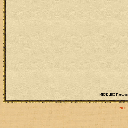
МБУК ЦБС Парфень
Конст