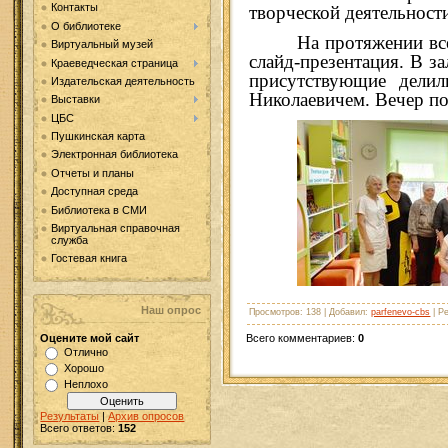
Контакты
творческой деятельност
О библиотеке
На протяжении вс
Виртуальный музей
слайд-презентация. В з
Краеведческая страница
присутствующие делил
Издательская деятельность
Николаевичем. Вечер п
Выставки
ЦБС
Пушкинская карта
Электронная библиотека
Отчеты и планы
Доступная среда
Библиотека в СМИ
Виртуальная справочная
служба
Гостевая книга
Наш опрос
Просмотров
: 138 |
Добавил
:
parfenevo-cbs
|
Ре
Всего комментариев
:
0
Оцените мой сайт
Отлично
Хорошо
Неплохо
Результаты
|
Архив опросов
Всего ответов:
152