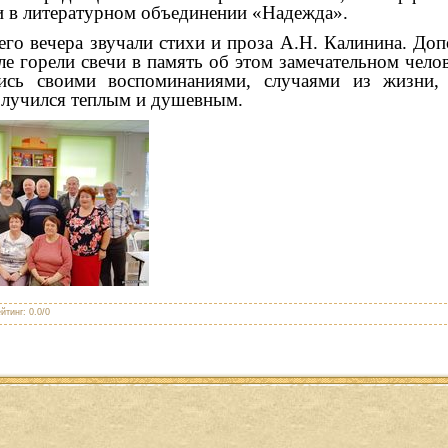
и в литературном объединении «Надежда».
его вечера звучали стихи и проза А.Н. Калинина. Доп
але горели свечи в память об этом замечательном чело
ись своими воспоминаниями, случаями из жизни,
олучился теплым и душевным.
йтинг
:
0.0
/
0