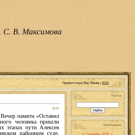
 С. В. Максимова
Приветствую Вас
Гость
|
RSS
Поиск
16:47
 Вечер памяти «Оставил
ьного человека пришли
Календарь
ых этапах пути Алексея
евском районном суде,
«
Сентябрь 2025
»