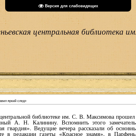
Версия для слабовидящих
ньевская центральная библиотека им.
авил яркий след»
центральной библиотеке им. С. В. Максимова прошел
нный А. Н. Калинину. Вспомнить этого замечател
ая гвардия». Ведущие вечера рассказали об основн
оте в редакции газеты «Красное знамя», в Парфень