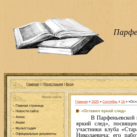
Парфе
Главная
|
|
Регистрация
|
Вход
Меню сайта
Главная
»
2025
»
Сентябрь
»
16
» «Ост
Главная страница
«Оставил яркий след»
Новости сайта
В Парфеньевской 
Анонс
яркий след», посвяще
Акции
участники клуба «Стар
Мультстудия
Николаевича: его раб
Официальные документы