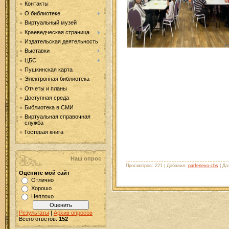
Контакты
О библиотеке
Виртуальный музей
Краеведческая страница
Издательская деятельность
Выставки
ЦБС
Пушкинская карта
Электронная библиотека
Отчеты и планы
Доступная среда
Библиотека в СМИ
Виртуальная справочная
служба
Гостевая книга
Наш опрос
Просмотров: 221 | Добавил:
parfenevo-cbs
| Да
Оцените мой сайт
Отлично
Хорошо
Неплохо
Результаты
|
Архив опросов
Всего ответов:
152