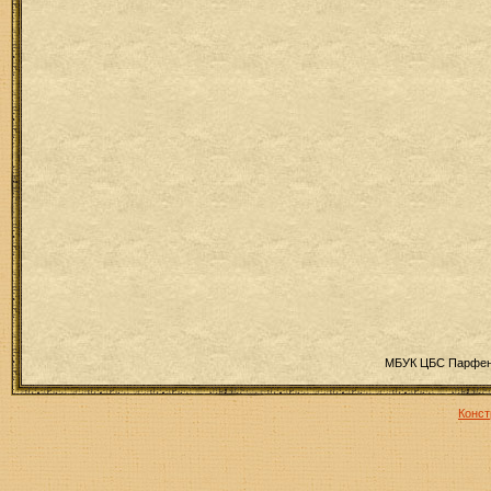
МБУК ЦБС Парфень
Конст