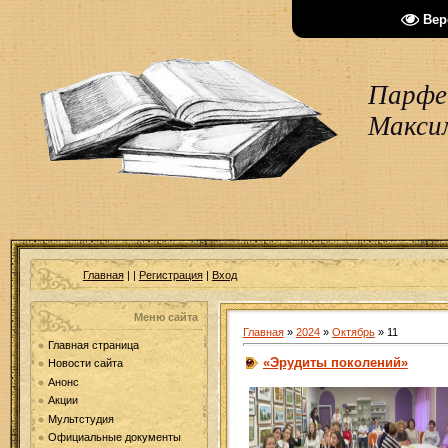
Вер
Парфен
Макси
Главная
|
|
Регистрация
|
Вход
Меню сайта
Главная
»
2024
»
Октябрь
»
11
Главная страница
«Эрудиты поколений»
Новости сайта
Анонс
Акции
Мультстудия
Официальные документы