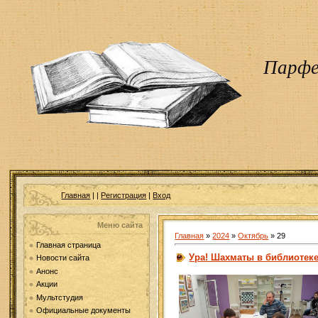
Парфе
Главная
|
|
Регистрация
|
Вход
Меню сайта
Главная
»
2024
»
Октябрь
»
29
Главная страница
Ура! Шахматы в библиотеке
Новости сайта
Анонс
Акции
Мультстудия
Официальные документы