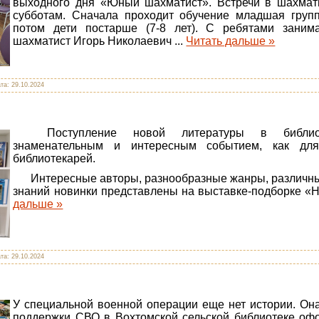
выходного дня «Юный шахматист». Встречи в шахмат
субботам. Сначала проходит обучение младшая группа
потом дети постарше (7-8 лет). С ребятами занима
шахматист Игорь Николаевич
...
Читать дальше »
ата:
29.10.2024
Поступление новой литературы в библио
знаменательным и интересным событием, как для
библиотекарей.
Интересные авторы, разнообразные жанры, различные
знаний новинки представлены на выставке-подборке «
дальше »
ата:
29.10.2024
У специальной военной операции еще нет истории. Она
поддержки СВО в Вохтомской сельской библиотеке офо