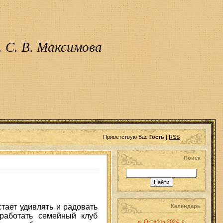
 С. В. Максимова
Приветствую Вас
Гость
|
RSS
Поиск
тает удивлять и радовать
Календарь
 работать семейный клуб
«
Октябрь 2024
»