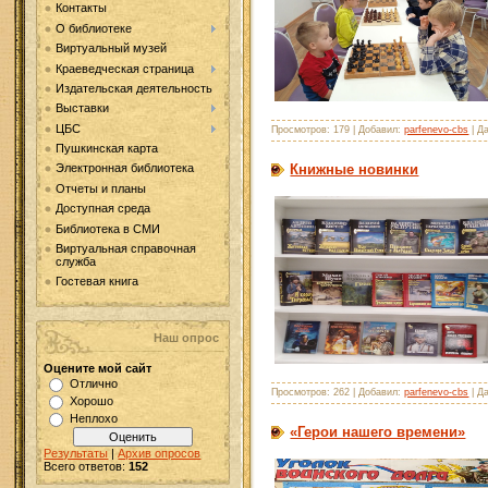
Контакты
О библиотеке
Виртуальный музей
Краеведческая страница
Издательская деятельность
Выставки
ЦБС
Просмотров: 179 | Добавил:
parfenevo-cbs
| Д
Пушкинская карта
Книжные новинки
Электронная библиотека
Отчеты и планы
Доступная среда
Библиотека в СМИ
Виртуальная справочная
служба
Гостевая книга
Наш опрос
Оцените мой сайт
Отлично
Просмотров: 262 | Добавил:
parfenevo-cbs
| Д
Хорошо
Неплохо
«Герои нашего времени»
Результаты
|
Архив опросов
Всего ответов:
152