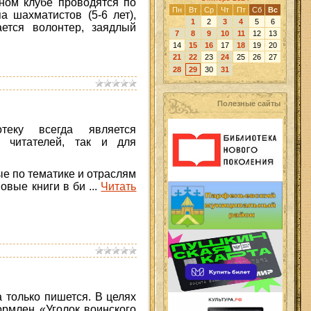
ном клубе проводятся по
Пн
Вт
Ср
Чт
Пт
Сб
Вс
 шахматистов (5-6 лет),
1
2
3
4
5
6
ется волонтер, заядлый
7
8
9
10
11
12
13
14
15
16
17
18
19
20
21
22
23
24
25
26
27
28
29
30
31
Полезные сайты
теку всегда является
 читателей, так и для
 по тематике и отраслям
Новые книги в би
...
Читать
 только пишется. В целях
рмлен «Уголок воинского