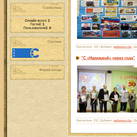
Статистика
Онлайн всего:
1
Гостей:
1
Пользователей:
0
Спутник
Просмотров: 193 | Добавил:
parfenevo-cbs
| Д
"С «Надеждой» через года"
Форма входа
Просмотров: 232 | Добавил:
parfenevo-cbs
| Д