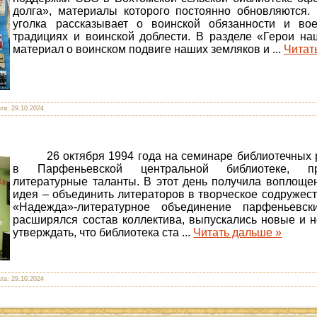
долга», материалы которого постоянно обновляются
уголка рассказывает о воинской обязанности и во
традициях и воинской доблести. В разделе «Герои н
материал о воинском подвиге наших земляков и
...
Читат
ата:
29.10.2024
26 октября 1994 года на семинаре библиотечных
в Парфеньевской центральной библиотеке, пр
литературные таланты. В этот день получила воплощ
идея – объединить литераторов в творческое содружест
«Надежда»-литературное объединение парфеньевс
расширялся состав коллектива, выпускались новые и 
утверждать, что библиотека ста
...
Читать дальше »
ата:
29.10.2024