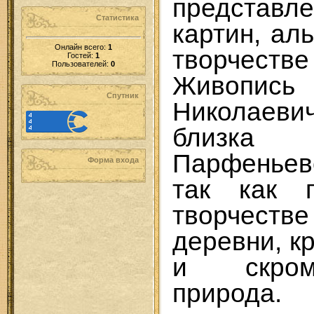
представл
Статистика
картин, ал
Онлайн всего:
1
творчест
Гостей:
1
Пользователей:
0
Живоп
Спутник
Николаев
близк
Парфеньев
Форма входа
так как 
творчест
деревни, к
и скром
природа.