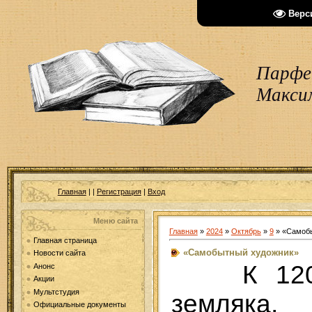
Верс
Парфен
Макси
Главная
|
|
Регистрация
|
Вход
Меню сайта
Главная
»
2024
»
Октябрь
»
9
» «Самоб
Главная страница
«Самобытный художник»
Новости сайта
К 12
Анонс
Акции
Мультстудия
земляк
Официальные документы