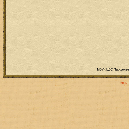
МБУК ЦБС Парфеньев
Конст