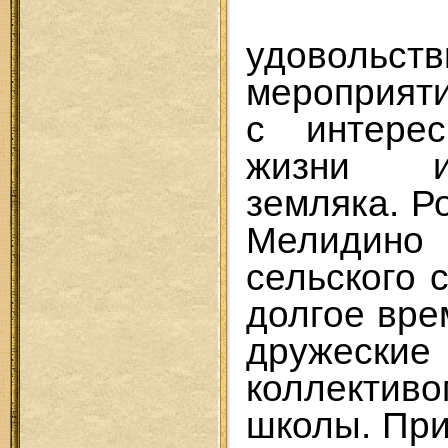
С ог
удовольст
мероприят
с интере
жизни и
земляка. Р
Мелидин
сельского 
долгое вр
дружески
коллекти
школы. Пр