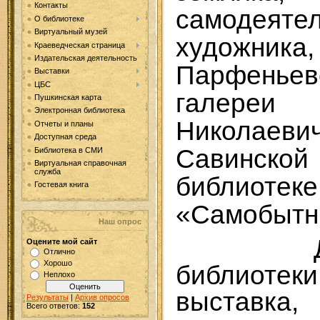
Контакты
самодеятел
О библиотеке
Виртуальный музей
художник
Краеведческая страница
Издательская деятельность
Парфеньев
Выставки
ЦБС
галер
Пушкинская карта
Электронная библиотека
Николае
Отчеты и планы
Доступная среда
Савинск
Библиотека в СМИ
Виртуальная справочная
служба
библиотек
Гостевая книга
«Самобытн
Наш опрос
Для ч
Оцените мой сайт
Отлично
Хорошо
библиоте
Неплохо
выставка
Результаты
|
Архив опросов
Всего ответов:
152