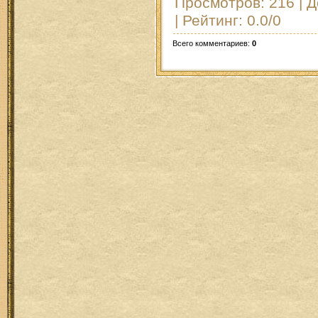
Просмотров
: 216 |
Д
|
Рейтинг
:
0.0
/
0
Всего комментариев
:
0