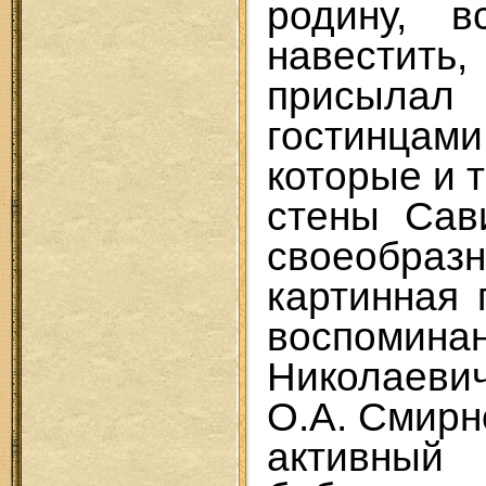
родину, в
навестить
присылал
гостинцам
которые и 
стены Сав
своеобраз
картинная 
воспомина
Николаеви
О.А. Смирн
активны