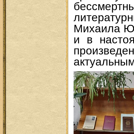
бессмертн
литерату
Михаила Юр
и в насто
произвед
актуальным