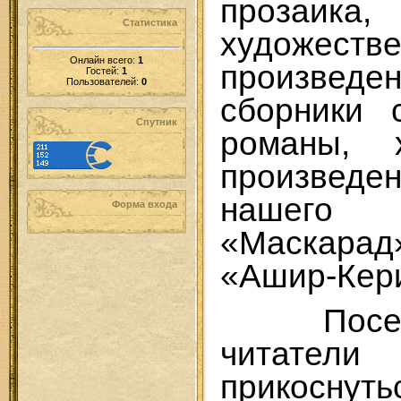
прозаик
Статистика
художеств
Онлайн всего:
1
произвед
Гостей:
1
Пользователей:
0
сборники 
Спутник
романы, х
произвед
нашего
Форма входа
«Маскара
«Ашир-Кери
Посетив
читате
прико