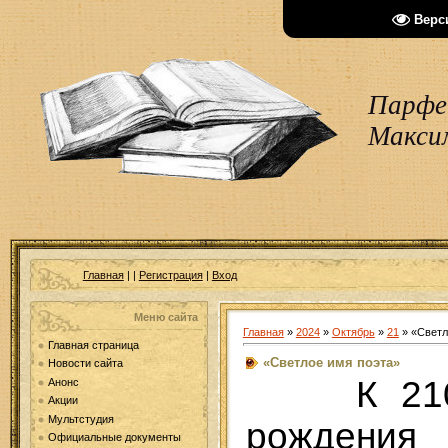
Верс
Парфен
Макси
Главная
|
|
Регистрация
|
Вход
Меню сайта
Главная
»
2024
»
Октябрь
»
21
» «Светл
Главная страница
«Светлое имя поэта»
Новости сайта
К 210
Анонс
Акции
Мультстудия
рождения
Официальные документы