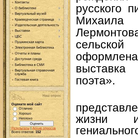
Контакты
русского п
О библиотеке
Виртуальный музей
Михаил
Краеведческая страница
Издательская деятельность
Лермонтов
Выставки
ЦБС
сельско
Пушкинская карта
Электронная библиотека
оформле
Отчеты и планы
Доступная среда
выставка
Библиотека в СМИ
Виртуальная справочная
служба
поэта».
Гостевая книга
Наш опрос
представле
Оцените мой сайт
Отлично
Хорошо
жизни и
Неплохо
гениально
Результаты
|
Архив опросов
Всего ответов:
152