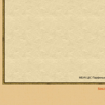
МБУК ЦБС Парфеньев
Конст