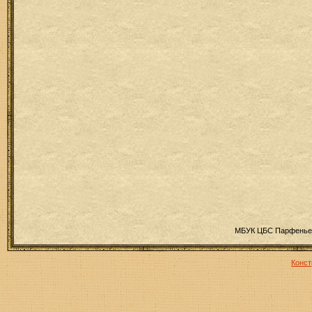
МБУК ЦБС Парфеньев
Конст