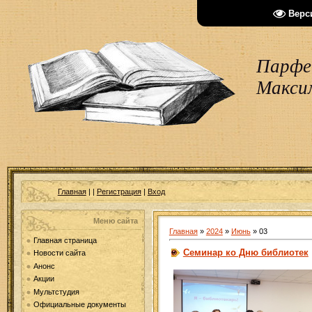
Верс
Парфен
Макси
Главная
|
|
Регистрация
|
Вход
Меню сайта
Главная
»
2024
»
Июнь
»
03
Главная страница
Семинар ко Дню библиотек
Новости сайта
Анонс
Акции
Мультстудия
Официальные документы