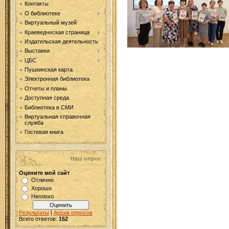
Контакты
О библиотеке
Виртуальный музей
Краеведческая страница
Издательская деятельность
Выставки
ЦБС
Пушкинская карта
Электронная библиотека
Отчеты и планы
Доступная среда
Библиотека в СМИ
Виртуальная справочная
служба
Гостевая книга
Наш опрос
Оцените мой сайт
Отлично
Хорошо
Неплохо
Результаты
|
Архив опросов
Всего ответов:
152