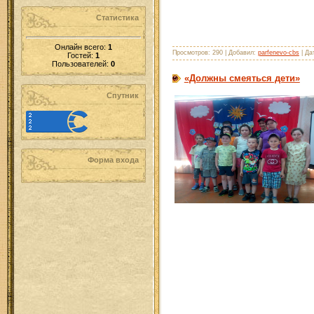
Статистика
Онлайн всего:
1
Просмотров: 290 | Добавил:
parfenevo-cbs
| Да
Гостей:
1
Пользователей:
0
«Должны смеяться дети»
Спутник
Форма входа