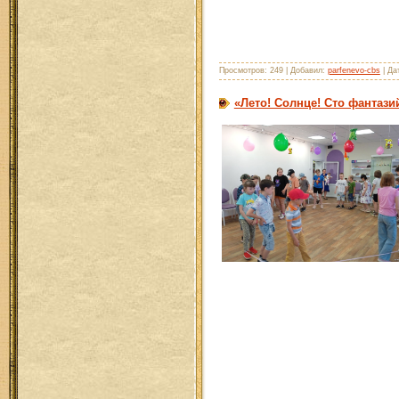
Просмотров: 249 | Добавил:
parfenevo-cbs
| Да
«Лето! Солнце! Сто фантази