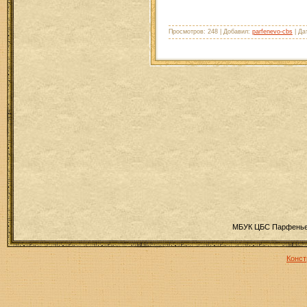
Просмотров: 248 | Добавил:
parfenevo-cbs
| Да
МБУК ЦБС Парфеньев
Конст