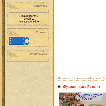
Статистика
Онлайн всего:
1
Гостей:
1
Пользователей:
0
Спутник
Форма входа
Просмотров: 220 | Добавил:
parfenevo-cbs
| Да
«Пушкин - душа России»