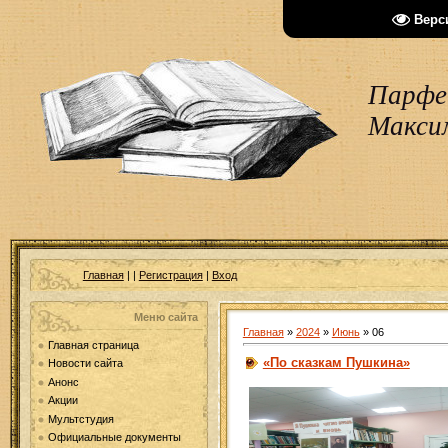
Верс
Парфен
Макси
Главная
|
|
Регистрация
|
Вход
Меню сайта
Главная
»
2024
»
Июнь
»
06
Главная страница
«По сказкам Пушкина»
Новости сайта
Анонс
Акции
Мультстудия
Официальные документы