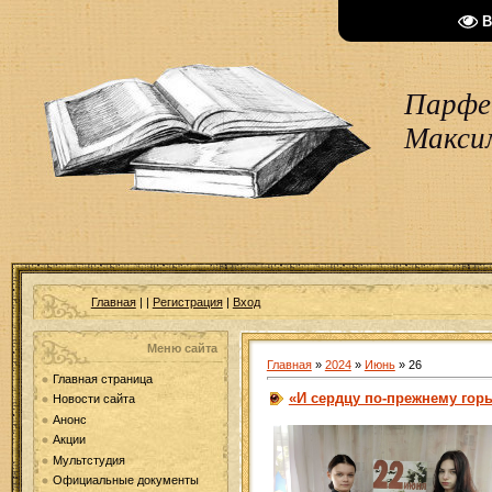
В
Парфен
Макси
Главная
|
|
Регистрация
|
Вход
Меню сайта
Главная
»
2024
»
Июнь
»
26
Главная страница
«И сердцу по-прежнему гор
Новости сайта
Анонс
Акции
Мультстудия
Официальные документы