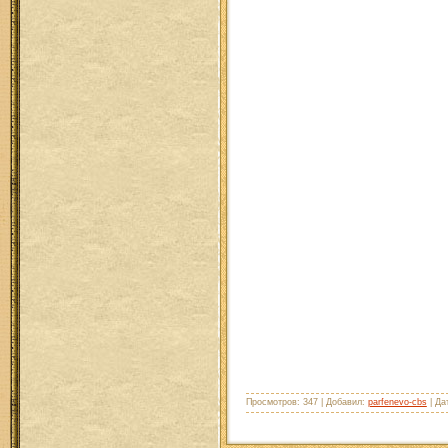
Просмотров: 347 | Добавил:
parfenevo-cbs
| Да