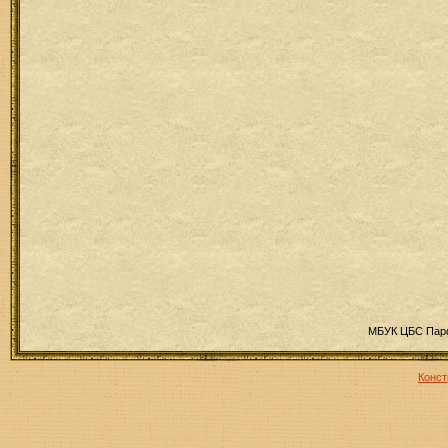
МБУК ЦБС Парф
Конст