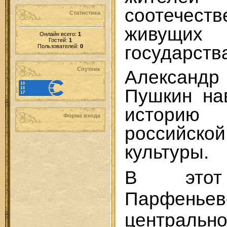
соотечеств
Статистика
живущи
Онлайн всего:
1
Гостей:
1
государств
Пользователей:
0
Спутник
Алексан
Пушкин на
историю
Форма входа
российско
культуры.
В это
Парфеньев
центральн