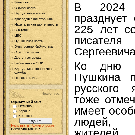
Контакты
В 2024 
О библиотеке
Виртуальный музей
празднует
Краеведческая страница
Издательская деятельность
225 лет с
Выставки
ЦБС
писател
Пушкинская карта
Электронная библиотека
Сергеевича
Отчеты и планы
Доступная среда
Ко дню р
Библиотека в СМИ
Виртуальная справочная
служба
Пушкина п
Гостевая книга
русского 
Наш опрос
тоже отме
Оцените мой сайт
Отлично
имеет особ
Хорошо
Неплохо
людей, 
Результаты
|
Архив опросов
жителе
Всего ответов:
152