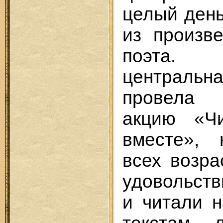
целый день
из произв
поэта. П
центральн
провела 
акцию «Ч
вместе», 
всех возр
удовольст
и читали н