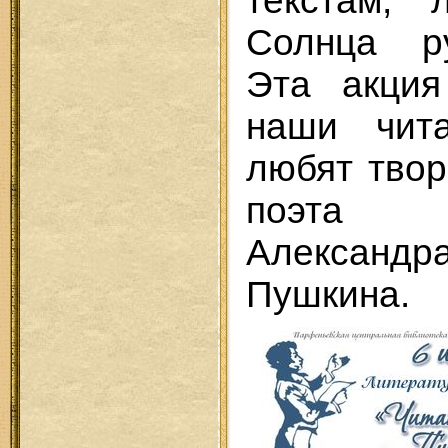
текстам, 
Солнца ру
Эта акция
наши чит
любят твор
поэта 
Александ
Пушкина.