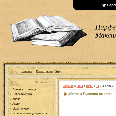
Верс
Парфен
Макси
Главная
|
|
Регистрация
|
Вход
Меню сайта
Главная
»
2024
»
Июнь
»
11
» «Читаем 
Главная страница
«Читаем Пушкина вместе»
Новости сайта
Анонс
Акции
Мультстудия
Официальные документы