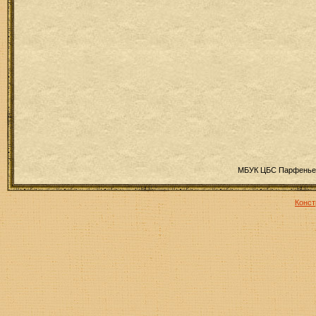
МБУК ЦБС Парфеньев
Конст