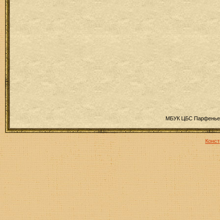
МБУК ЦБС Парфеньев
Конст