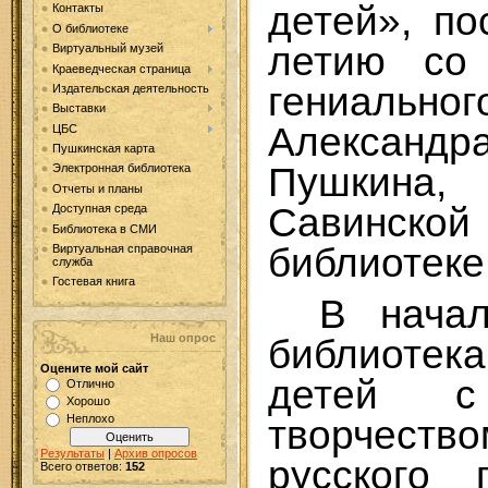
детей», п
Контакты
О библиотеке
летию со
Виртуальный музей
Краеведческая страница
гениаль
Издательская деятельность
Выставки
Александ
ЦБС
Пушкинская карта
Пушкина
Электронная библиотека
Отчеты и планы
Савинск
Доступная среда
Библиотека в СМИ
библиотеке
Виртуальная справочная
служба
Гостевая книга
В начал
Наш опрос
библиотек
Оцените мой сайт
детей 
Отлично
Хорошо
Неплохо
творчест
Результаты
|
Архив опросов
русского 
Всего ответов:
152