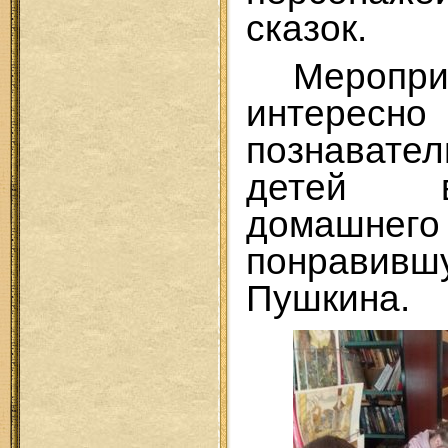
сказок.
Меропр
инте
познавате
детей 
домашн
понравивш
Пушкина.