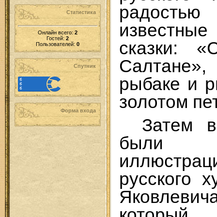
радость
Статистика
известные
Онлайн всего:
2
Гостей:
2
сказки: «
Пользователей:
0
Салтане
Спутник
рыбаке и р
золотом пе
Форма входа
Затем в
были пр
иллюстрац
русского 
Яковлеви
который 