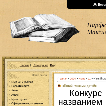
Верс
Парфен
Макси
Главная
|
|
Регистрация
|
Вход
Меню сайта
Главная
»
2024
»
Июнь
»
11
» «Гений гл
Главная страница
«Гений глазами детей»
Новости сайта
Конкурс
Анонс
Акции
названием
Мультстудия
Официальные документы