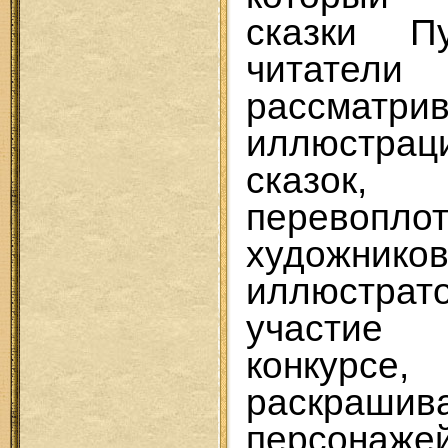
сказки П
читатели
рассматри
иллюстрац
сказок
перевоп
художников
иллюстрат
участие 
конкурс
раскраши
персонаже