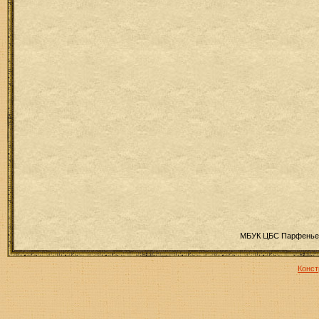
МБУК ЦБС Парфеньев
Конст