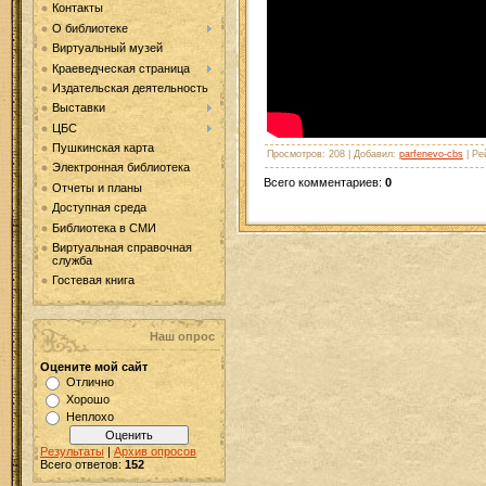
Контакты
О библиотеке
Виртуальный музей
Краеведческая страница
Издательская деятельность
Выставки
ЦБС
Пушкинская карта
Просмотров
: 208 |
Добавил
:
parfenevo-cbs
|
Ре
Электронная библиотека
Всего комментариев
:
0
Отчеты и планы
Доступная среда
Библиотека в СМИ
Виртуальная справочная
служба
Гостевая книга
Наш опрос
Оцените мой сайт
Отлично
Хорошо
Неплохо
Результаты
|
Архив опросов
Всего ответов:
152