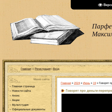
Верс
Парфен
Макси
Главная
|
|
Регистрация
|
Вход
Меню сайта
Главная
»
2024
»
Июнь
»
19
» Говорят п
Главная страница
Говорят про деньги-перепр
Новости сайта
Анонс
Акции
Мультстудия
Официальные документы